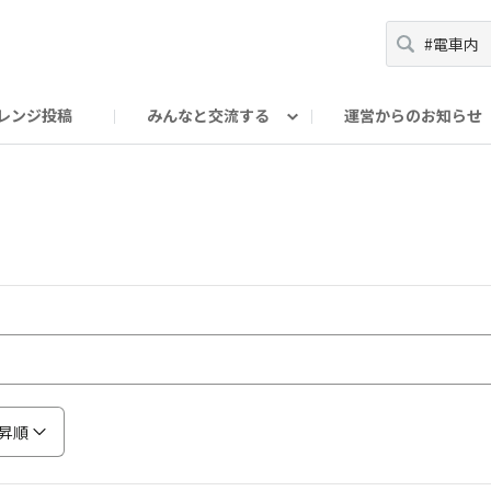
レンジ投稿
みんなと交流する
運営からのお知らせ
輪
Oの輪サークル
アンバサダー's ROOM
DAISOあんしんラボ
昇順