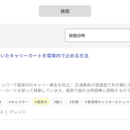
検索
投稿日時
ていたキャリーカートを電車内で止める方法
ストッパーで電車内のキャリー暴走を防止！ 交通事故の後遺症で利き腕
リーカートを使って移動しています。電車で座れる時間帯に移動するの
ト
キャスター
電車内
動く
対策
家具用キャスターストッパ
16
|
アレンジ