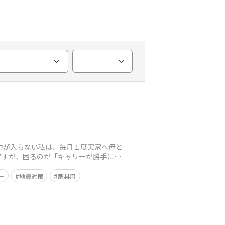
に力が入らない私は、毎月１度実家へ母と
ですが、困るのが「キャリーが勝手に転
ー
地震対策
家具用