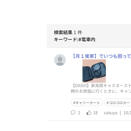
検索結果
1 件
キーワード:#電車内
【月１実家】でいつも困っ
【DAISO】家具用キャスター
姉のお世話に行くときに、キャ
がる」こと。腿で挟むのは隣の
キャリーカート
コロコロカー
2
18
sakuya
|
10/