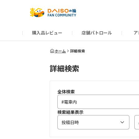
購入品レビュー
店舗パトロール
ア
だんぜんトーク
運営からのお知らせ
ーSP Blogー
プレゼントキャンペーン
1周年記念キャンペーン
公式ホームページ
知恵袋
ネットストア
教えて！DAISOの
イベント
新商品情報
DAIS
ホーム
詳細検索
詳細検索
全体検索
検索結果表示
投稿日時