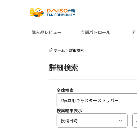
購入品レビュー
店舗パトロール
ア
だんぜんトーク
運営からのお知らせ
ーSP Blogー
プレゼントキャンペーン
1周年記念キャンペーン
公式ホームページ
知恵袋
ネットストア
教えて！DAISOの
イベント
新商品情報
DAIS
ホーム
詳細検索
詳細検索
全体検索
検索結果表示
投稿日時