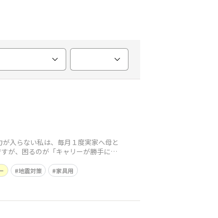
に力が入らない私は、毎月１度実家へ母と
ですが、困るのが「キャリーが勝手に転
ー
地震対策
家具用