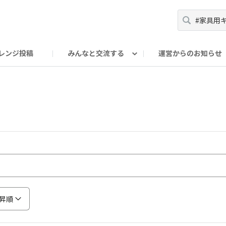
レンジ投稿
みんなと交流する
運営からのお知らせ
輪
Oの輪サークル
アンバサダー's ROOM
DAISOあんしんラボ
昇順