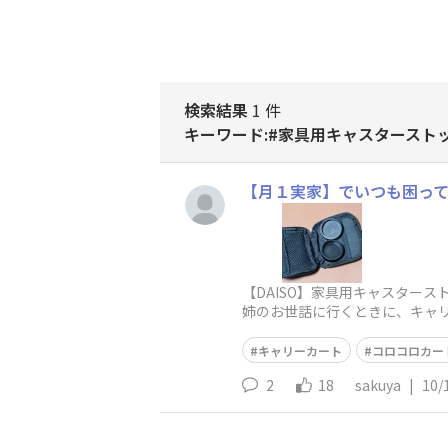
検索結果
1 件
キーワード:#家具用キャスタースト
【月１実家】でいつも困っ
【DAISO】家具用キャスター
姉のお世話に行くときに、キャ
がる」こと。腿で挟むのは隣の
キャリーカート
コロコロカー
2
18
sakuya
|
10/