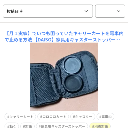
投稿日時
【月１実家】でいつも困っていたキャリーカートを電車内
で止める方法
【DAISO】家具用キャスターストッパーで
電車内のキャリー暴走を防止！ 交通事故の後遺症で利き
腕に力が入らない私は、毎月１度実家へ母と姉のお世話に
行くときに、キャリーカートを使って移動しています。電
車で座れる時間帯に移動するのですが、困るのが「キャリ
ーが勝手に転がる」こと。腿で挟むのは隣の
キャリーカート
コロコロカート
キャスター
電車内
動く
対策
家具用キャスターストッパー
地震対策