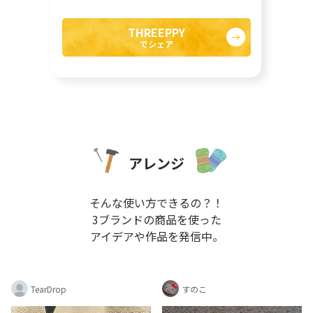
TearDrop
すのこ