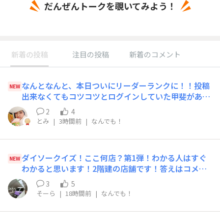
新着の投稿
注目の投稿
新着のコメント
なんとなんと、本日ついにリーダーランクに！！投稿
NEW
出来なくてもコツコツとログインしていた甲斐があり
ました😭❤️こうなったらアンバサダー目指したいです
2
4
が、20,000ポイントかぁ、なかなか遠い！🤣
とみ
|
3時間前
|
なんでも！
ダイソークイズ！ここ何店？第1弾！わかる人はすぐ
NEW
わかると思います！2階建の店舗です！答えはコメン
トにお願いします！言ってくれればヒントも教えま
3
5
す！正解発表は1週間以内にコメントにします！
そーら
|
18時間前
|
なんでも！