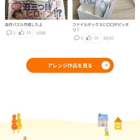
自作パズル作成したよ
ファイルボックスに〇〇がピッタ
リ！
10
1
1日前
10
0
08/05