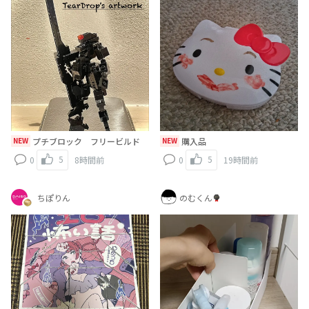
NEW
プチブロック フリービルド
NEW
購入品
5
5
0
8時間前
0
19時間前
ちぽりん
のむくん