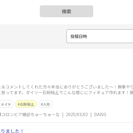
検索
投稿日時
た＆コメントしてくれた方々本当にありがとうございました～！無事や
と思ってます。ダイソー石粉粘土でこんな感じにフィギュア作れます！
です。輪っかの部
ドメイド
石粉粘土
人形
藤コロンビア蛸@ちゅーちゅーな
|
2025/03/02
|
DAISO
入りました！