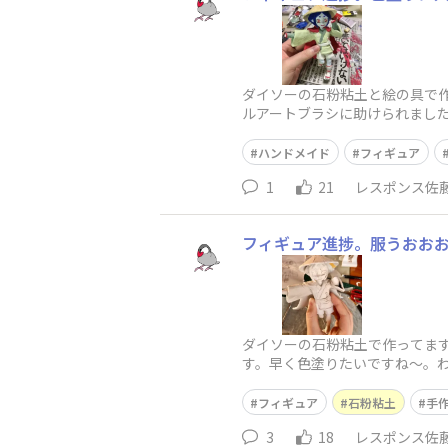
ダイソーの石粉粘土と絵の具で
ルアートブラシに助けられました
ごく吸うのでそうなると絵の具
ハンドメイド
フィギュア
1
21
レスポンス佐
フィギュア進捗。服うおお
ダイソーの石粉粘土で作ってま
す。早く色塗りたいですね〜。
フィギュア
石粉粘土
手
3
18
レスポンス佐