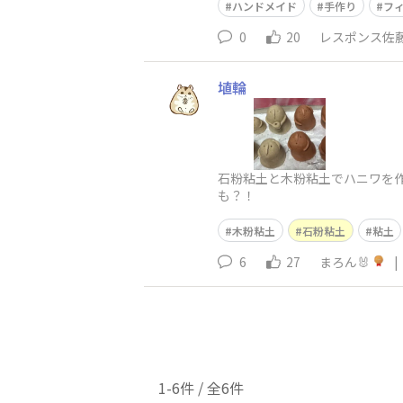
ハンドメイド
手作り
フ
0
20
レスポンス佐
埴輪
石粉粘土と木粉粘土でハニワを作
も？！
木粉粘土
石粉粘土
粘土
6
27
まろん🐰
|
1-6件 / 全6件