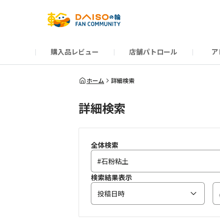
購入品レビュー
店舗パトロール
ア
だんぜんトーク
運営からのお知らせ
ーSP Blogー
プレゼントキャンペーン
1周年記念キャンペーン
公式ホームページ
知恵袋
ネットストア
教えて！DAISOの
イベント
新商品情報
DAIS
ホーム
詳細検索
詳細検索
全体検索
検索結果表示
投稿日時