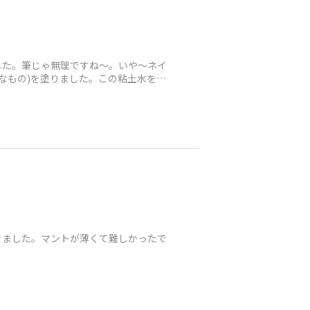
した。筆じゃ無理ですね〜。いや〜ネイ
なもの)を塗りました。この粘土水をす
きました。マントが薄くて難しかったで