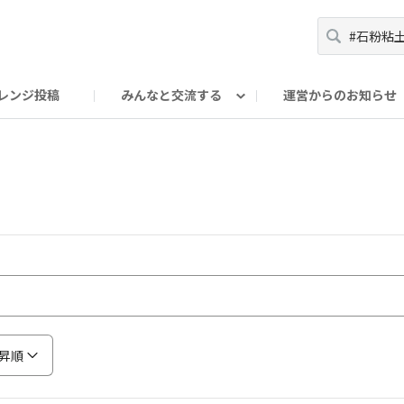
レンジ投稿
みんなと交流する
運営からのお知らせ
輪
Oの輪サークル
アンバサダー's ROOM
DAISOあんしんラボ
昇順