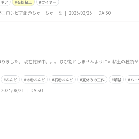
ィギア
石粉粘土
ワイヤー
藤コロンビア蛸@ちゅーちゅーな
|
2025/02/25
|
DAISO
りました。 現在乾燥中。。。 ひび割れしませんように⭐️ 粘土の種類
ねんど
木粉ねんど
石粉ねんど
夏休みの工作
埴輪
ハニ
2024/08/21
|
DAISO