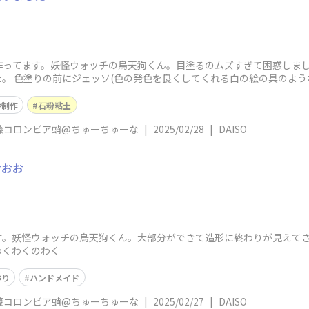
作ってます。妖怪ウォッチの烏天狗くん。目塗るのムズすぎて困惑しま
。 色塗りの前にジェッソ(色の発色を良くしてくれる白の絵の具のよう
を
制作
石粉粘土
藤コロンビア蛸@ちゅーちゅーな
|
2025/02/28
|
DAISO
おおお
す。妖怪ウォッチの烏天狗くん。大部分ができて造形に終わりが見えて
わくわくのわく
作り
ハンドメイド
藤コロンビア蛸@ちゅーちゅーな
|
2025/02/27
|
DAISO