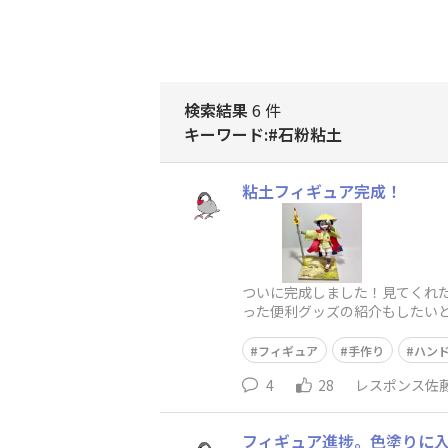
検索結果
6 件
キーワード:#石粉粘土
粘土フィギュア完成！
ついに完成しました！見てくれ
った便利グッズの紹介もしたい
とっておいた芯が入ってる中軸
フィギュア
手作り
ハン
4
28
レスポンス佐
フィギュア進捗。色塗りに