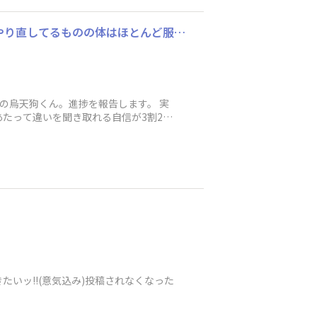
フィギュア進捗 顔と身体。美術解剖学をやや会得してるが故に技術が追いつかず一生懸命やり直してるものの体はほとんど服で隠れるので意味がない。
の烏天狗くん。進捗を報告します。 実
たって違いを聞き取れる自信が3割2分
いッ!!(意気込み)投稿されなくなった