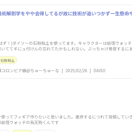
はず！)ダイソーの石粉粘土を使ってます。キャラクターは妖怪ウォッチ
書いててギにュ付けんの忘れてたかもしれない。ぶっちゃけ発音するにあ
石粉粘土
藤コロンビア蛸@ちゅーちゅーな
|
2025/02/26
|
DAISO
使ってフィギア作りたいと思いました。進捗するにつれて投稿していきた
は妖怪ウォッチの烏天狗くんです