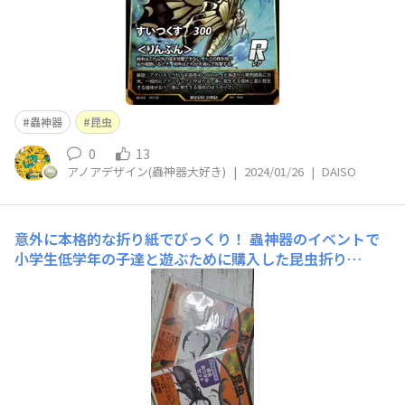
蟲神器
昆虫
0
13
アノアデザイン(蟲神器大好き)
|
2024/01/26
|
DAISO
意外に本格的な折り紙でびっくり！
蟲神器のイベントで
小学生低学年の子達と遊ぶために購入した昆虫折り
紙！ 舐めてました！ 最終的に作るのを手伝ってた大人3
人がかりで熱中してました！ お子さんとちょっとしたコ
ミュニケーションに最適です！