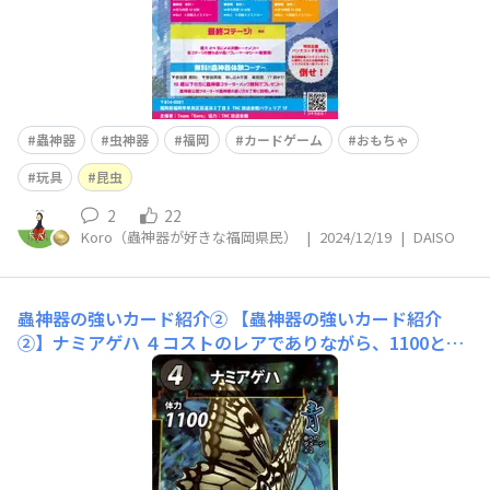
蟲神器
虫神器
福岡
カードゲーム
おもちゃ
玩具
昆虫
2
22
Koro（蟲神器が好きな福岡県民）
|
2024/12/19
|
DAISO
蟲神器の強いカード紹介②
【蟲神器の強いカード紹介
②】ナミアゲハ ４コストのレアでありながら、1100とい
う高い体力を誇る。 パラワンや、オオエンマハンミョウ
などの緑以外のLRに一撃で取られないタフネス りんぷん
で横の虫を守れるのも強い スターターを1つ買えば2枚手
に入るのも素晴らしい