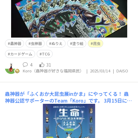
蟲神器
虫神器
ぬりえ
塗り絵
昆虫
カードゲーム
TCG
4
31
Koro（蟲神器が好きな福岡県民）
|
2025/03/14
|
DAISO
蟲神器が「ふくおか大昆虫展inかま」にやってくる！
蟲
神器公認サポーターのTeam「Koro」です。 3月15日に嘉
麻市と九州大学が主催の「ふくおか大昆虫展inかま」が開
催されます！ なんとそのメインイベントのひとつにダイ
ソーオリジナルカードゲーム「蟲神器」が採用されまし
た！ そこで福岡住みの私を中心に大分県や東京都など