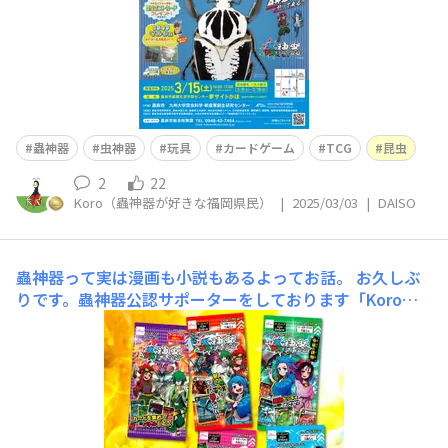
蟲神器
虫神器
玩具
カードゲーム
TCG
昆虫
2
22
Koro（蟲神器が好きな福岡県民）
|
2025/03/03
|
DAISO
蟲神器って実は漫画も小説もあるよってお話。
お久しぶ
りです。蟲神器公認サポーターをしております「Koro」
です。 蟲神器が好きで普及活動に携わる誰でもなること
が出来るボランティアメンバーってやつですね！は
い！ 好きすぎてそんなことをしております。 今日はそん
な蟲神器のお話です。 ダイソーオリジナルカード