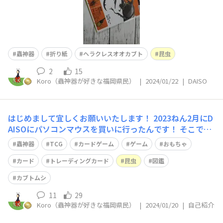
蟲神器
折り紙
ヘラクレスオオカブト
昆虫
2
15
Koro（蟲神器が好きな福岡県民）
|
2024/01/22
|
DAISO
はじめまして宜しくお願いいたします！ 2023ねん2月にD
AISOにパソコンマウスを買いに行ったんです！ そこで出
会ったカードゲームの「蟲神器」にドハマリしてるKoro
蟲神器
TCG
カードゲーム
ゲーム
おもちゃ
といいます。 一緒にいた先輩にこれ売れてて手に入らな
いらしいよって言われて「虫嫌い」なんですが。 「売れ
カード
トレーディングカード
昆虫
図鑑
てる」というワードに
カブトムシ
11
29
Koro（蟲神器が好きな福岡県民）
|
2024/01/20
|
自己紹介