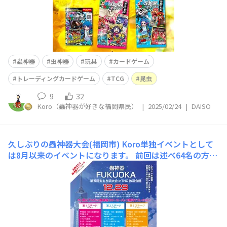
蟲神器
虫神器
玩具
カードゲーム
トレーディングカードゲーム
TCG
昆虫
9
32
Koro（蟲神器が好きな福岡県民）
|
2025/02/24
|
DAISO
久しぶりの蟲神器大会(福岡市)
Koro単独イベントとして
は8月以来のイベントになります。 前回は述べ64名の方に
大会に参加して頂きました！ 今回急な開催にはなります
が、いつも通り無料の体験会や無料のフリー対戦スペース
もありますので。 ちょっと蟲神器やってみたいなって方
はぜひお気軽にお越しください。&