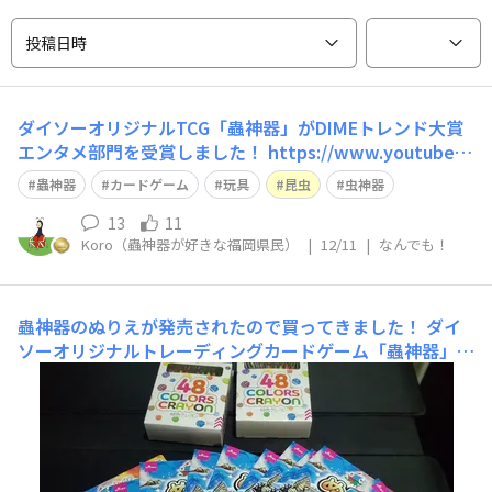
投稿日時
ダイソーオリジナルTCG「蟲神器」がDIMEトレンド大賞
エンタメ部門を受賞しました！ https://www.youtube.c
om/live/DywmteHwNLE?si=gw1YFGlZusQtw1YK 私が
蟲神器
カードゲーム
玩具
昆虫
虫神器
蟲神器のイベントを始めた頃は福岡にプレイヤーなんて全
然いなくて。 スターターセット
13
11
Koro（蟲神器が好きな福岡県民）
|
12/11
|
なんでも！
蟲神器のぬりえが発売されたので買ってきました！
ダイ
ソーオリジナルトレーディングカードゲーム「蟲神器」の
塗り絵が発売されたと聞いてダイソー古賀店に駆け込んで
全部買ってきたよ！ いよいよ日付変わって明日3月15日に
福岡県嘉麻市で行われる「ふくおか大昆虫展」 ここでこ
の蟲神器ぬりえを使って子供達と遊ぼうと思います！ み
ん