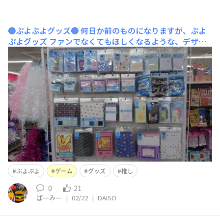
🔵ぷよぷよグッズ🔵
何日か前のものになりますが、ぷよ
ぷよグッズ ファンでなくてもほしくなるような、デザイ
ンが多くてすばらしいです🥳
ぷよぷよ
ゲーム
グッズ
推し
0
21
ぱーみー
|
02/22
|
DAISO