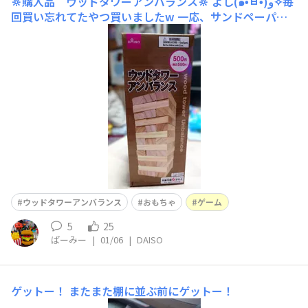
🔆購入品 ウッドタワーアンバランス🔆
よし(๑•̀ㅂ•́)و✧毎
回買い忘れてたやつ買いましたw 一応、サンドペーパー
も買いましたが、ささくれとかはなかったです！
ウッドタワーアンバランス
おもちゃ
ゲーム
5
25
ぱーみー
|
01/06
|
DAISO
ゲットー！
またまた棚に並ぶ前にゲットー！