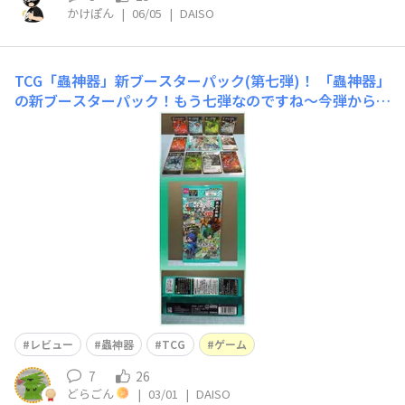
かけぽん
|
06/05
|
DAISO
TCG「蟲神器」新ブースターパック(第七弾)！
「蟲神器」
の新ブースターパック！もう七弾なのですね～今弾から
は、高レアリティのカテゴリに「ＵＲ(ウルトラレア)」が
追加された模様？ポジション的には従来の「ＬＲ(レジェ
ンドレア)」と「ＳＲ(スーパーレア)」の間のようです
が、私は素人なのでＳＲ以上の違いはよくわかりません
(笑)パッケージの色はエメラルド
レビュー
蟲神器
TCG
ゲーム
7
26
どらごん
|
03/01
|
DAISO