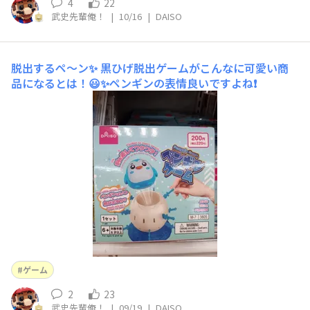
4
22
武史先輩俺！
|
10/16
|
DAISO
脱出するペ～ン✨
黒ひげ脱出ゲームがこんなに可愛い商
品になるとは！😃✨ペンギンの表情良いですよね❗
ゲーム
2
23
武史先輩俺！
|
09/19
|
DAISO