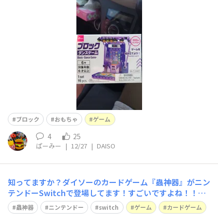
ブロック
おもちゃ
ゲーム
4
25
ぱーみー
|
12/27
|
DAISO
知ってますか？ダイソーのカードゲーム『蟲神器』がニン
テンドーSwitchで登場してます！すごいですよね！！！
蟲神器やったことがないって人でも買ってほしいなぁ。ク
蟲神器
ニンテンドー
switch
ゲーム
カードゲーム
リスマスプレゼントとかにも最適じゃない？？