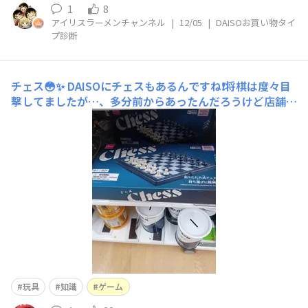
1
8
アイリスラーメンチャンネル
|
12/05
|
DAISOお買い物タイ
プ診断
チェス😳✨
DAISOにチェスもあるんですね❗将棋は度々目
撃してましたが…、多分前からあったんだろうけど店舗に
立ち寄る目的がその時その時で違うので印象に残らなかっ
たりするんだろうなぁ…🤔結構しっかり造られてる様に見
えますね👀✨
玩具
知識
ゲーム