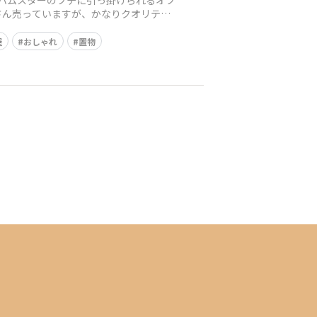
 ハムスターのフチに引っ掛けられるオブ
くさん売っていますが、かなりクオリティ
屋
おしゃれ
置物