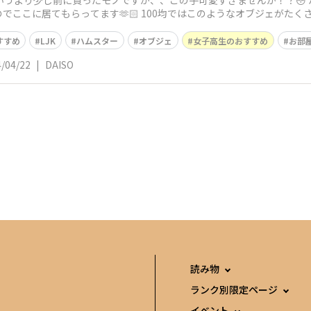
のというより少し前に買ったモノですが、、この子可愛すぎませんか！？😳
でここに居てもらってます🫶🏻 100均ではこのようなオブジェがた
すすめ
LJK
ハムスター
オブジェ
女子高生のおすすめ
お部
/04/22
|
DAISO
読み物
ランク別限定ページ
イベント