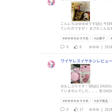
こんにちはゆゆゆです🙌🏻 今
ていたのですが！ まさかこんなもの
ゆゆゆのおすすめ
お菓子
0
8
ゆゆゆ
|
2024
ワイヤレスイヤホンレビュー ✩
お久しぶりです！😿🙌🏻 D
ていませんでした、、、笑 DA
世話にな
ゆゆゆのおすすめ
女子高生
0
17
ゆゆゆ
|
2024