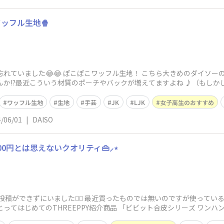
ッフル生地🍿
れていました😂😂 ぽこぽこワッフル生地！ こちら大きめのダイソ
ませんか!?最近こういう材質のポーチやバックが増えてますよね ♪（もし
ワッフル生地
生地
手芸
JK
LJK
女子高生のおすすめ
/06/01
|
DAISO
円とは思えないクオリティ👜︎⸝‍⋆
稿ができずにいました😮‍💨 最近買ったものでは無いのですが使って
ってはじめてのTHREEPPY紹介商品 「ビビット合皮シリーズ ワンハ