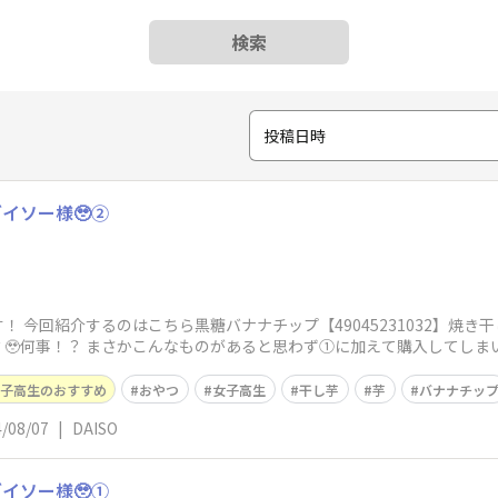
検索
投稿日時
イソー様🥹②
 今回紹介するのはこちら黒糖バナナチップ【49045231032】焼き干し芋【4
🥹何事！？ まさかこんなものがあると思わず①に加えて購入してしま
子高生のおすすめ
おやつ
女子高生
干し芋
芋
バナナチッ
/08/07
|
DAISO
イソー様🥹①