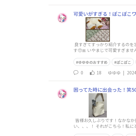
可愛いがすぎる！ぽこぽこワ
良すぎてすっかり紹介するのを忘
す🥺🎀 いやまじで可愛すぎ
ゆゆゆのおすすめ
ぽこぽこ
0
18
ゆゆゆ
|
2024
困ってた時に出会った！笑500
皆様お久しぶりです！なかなか投
い、、、！ それがこちら！私にと