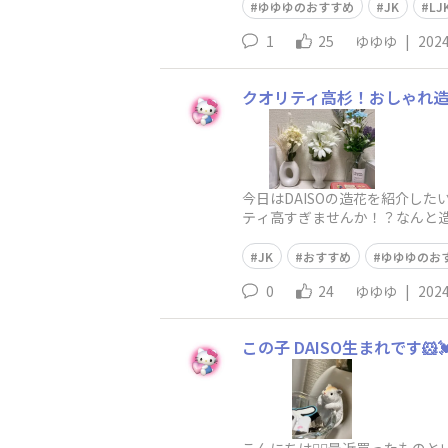
ゆゆゆのおすすめ
JK
LJ
1
25
ゆゆゆ
|
2024
クオリティ高杉！おしゃれ造
今日はDAISOの造花を紹介した
ティ高すぎませんか！？なんと
と
JK
おすすめ
ゆゆゆのお
0
24
ゆゆゆ
|
2024
この子 DAISO生まれです🐹