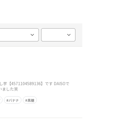
571104589136】です DAISOで
いました笑
プ
バナナ
黒糖