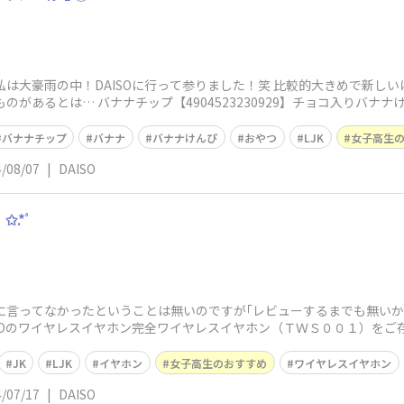
日私は大豪雨の中！DAISOに行って参りました！笑 比較的大きめで新しい
があるとは… バナナチップ【4904523230929】チョコ入りバナナけ
バナナチップ
バナナ
バナナけんぴ
おやつ
LJK
女子高生
/08/07
|
DAISO
.*ﾟ
AISOに言ってなかったということは無いのですが｢レビューするまでも無い
ISOのワイヤレスイヤホン完全ワイヤレスイヤホン（ＴＷＳ００１）をご
JK
LJK
イヤホン
女子高生のおすすめ
ワイヤレスイヤホン
/07/17
|
DAISO