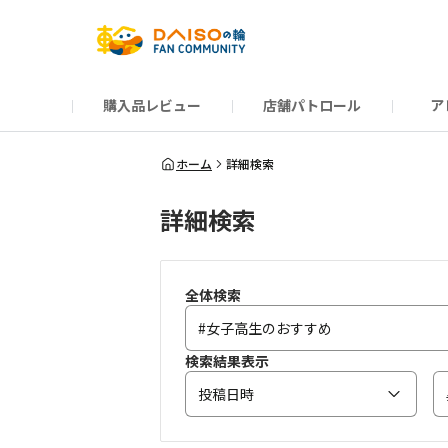
購入品レビュー
店舗パトロール
ア
だんぜんトーク
運営からのお知らせ
ーSP Blogー
プレゼントキャンペーン
1周年記念キャンペーン
公式ホームページ
知恵袋
ネットストア
教えて！DAISOの
イベント
新商品情報
DAIS
ホーム
詳細検索
詳細検索
全体検索
検索結果表示
投稿日時