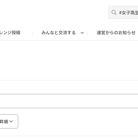
レンジ投稿
みんなと交流する
運営からのお知らせ
輪
Oの輪サークル
アンバサダー's ROOM
DAISOあんしんラボ
昇順