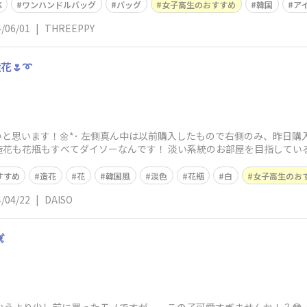
K
ワンハンドルバッグ
バッグ
女子高生のおすすめ
韓国
ア
/06/01
|
THREEPPY
花🌷➰
いと思います！🌼*･ 左側真ん中は以前購入したもので右側のみ、昨日
造花も花瓶もすべてダイソーなんです！ 淡い系統のお部屋を目指してい
すすめ
造花
花
韓国風
淡色
花瓶
白
女子高生のお
/04/22
|
DAISO
