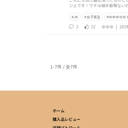
こんにちは👍🏻最近買ったも
ジェです！ウチは植木鉢等ないの
高い方だと思いま
JK
女子高生
ゆゆゆのお
2
22
ゆゆゆ
|
2024
1-7件 / 全7件
ホーム
購入品レビュー
店舗パトロール