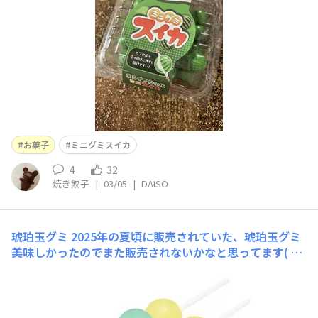
お菓子
ミニグミスイカ
4
32
焼き餃子
|
03/05
|
DAISO
琥珀玉グミ
2025年の夏頃に販売されていた、琥珀玉グミ
美味しかったのでまた販売されないかなと思ってます( *
´꒳`*)