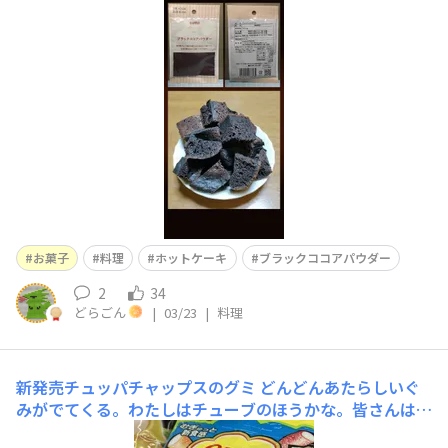
ります。https://daiso-community.daisojapan.com/ann
ouncements/sygsen9x8jdhinmqこれをホットケーキに
混ぜて作ってみました。例によって炊飯器に入れてスイッ
チを押す
お菓子
料理
ホットケーキ
ブラックココアパウダー
2
34
どらごん
|
03/23
|
料理
新発売チュッパチャップスのグミ
どんどんあたらしいぐ
みがでてくる。わたしはチューブのほうかな。皆さんはど
ちらのグミを食べたいですか？