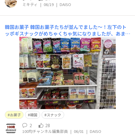
ミキティ
|
06/19
|
DAISO
韓国お菓子
韓国お菓子たちが並んでました〜！左下のト
ッポギスナックがめちゃくちゃ気になりましたが、あまり
に辛そうでやめました…🌶️笑トッポギは甘辛いイメージな
のですがどうなんでしょう…？
お菓子
韓国
スナック
2
28
100均チャンネル編集部員
|
06/01
|
DAISO