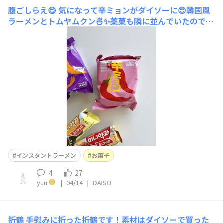
腹ごしらえ😋
気になって辛ミョンがダイソーに😍韓国風
ラーメンとトムヤムクン🍜✨薬菓も隣に並んでいたので、
買ってみましたよー🍵美味しかったので、また買って来ま
す😋
インスタントラーメン
お菓子
4
27
yuu
|
04/14
|
DAISO
折鶴
手慰みに折った折鶴です！素材はダイソーで買った