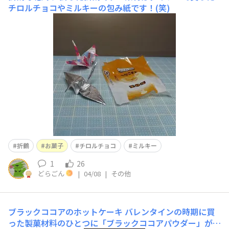
チロルチョコやミルキーの包み紙です！(笑)
折鶴
お菓子
チロルチョコ
ミルキー
1
26
どらごん
|
04/08
|
その他
ブラックココアのホットケーキ
バレンタインの時期に買
った製菓材料のひとつに「ブラックココアパウダー」があ