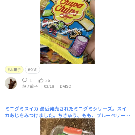
お菓子
グミ
1
26
焼き餃子
|
03/18
|
DAISO
ミニグミスイカ
最近発売されたミニグミシリーズ。スイ
カあじをみつけました。ちきゅう、もも、ブルーベリーを
食べました。おいしかったです。すいかはどうかな？おい
しいかな？