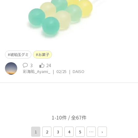
琥珀玉グミ
お菓子
3
24
彩海祐_Ayami_
|
02/25
|
DAISO
1-10件 / 全67件
1
2
3
4
5
…
›