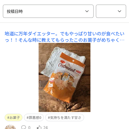
投稿日時
地道に万年ダイエッター。でもやっぱり甘いのが食べたい
っ！！そんな時に教えてもらったこのお菓子がめちゃくち
ゃ美味しくてリピ買い！一気に一袋全部食べてしまいそう
になるくらい美味しい！もちろん、我慢して小分けに食べ
ですがご褒美お菓子にぴったり！オトシゴロ女子に必要な
鉄分、カルシウム、カリウムが摂れます。チ
お菓子
罪悪感0
気持ちを満たす甘さ
0
24