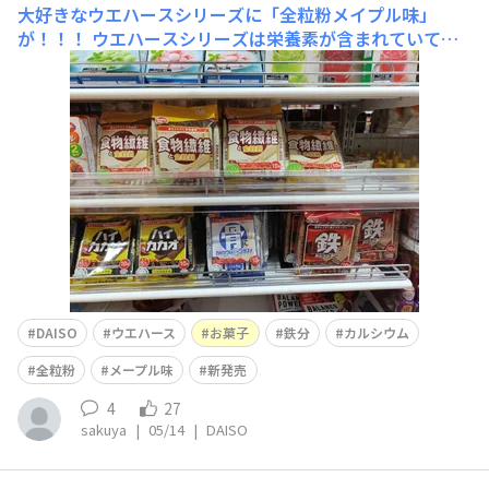
大好きなウエハースシリーズに「全粒粉メイプル味」
が！！！
ウエハースシリーズは栄養素が含まれていて、
他のものを何か食べたくなった時に重宝しています。パサ
つきもなく美味しいのですが、低糖生活をしている私はそ
んなに頻度高くは食べられません。そんな私にピッタリの
「全粒粉」が！しかも、味も大好きな「メープル」ときた
ら買うしかありませんね。美味しかったです。
DAISO
ウエハース
お菓子
鉄分
カルシウム
全粒粉
メープル味
新発売
4
27
sakuya
|
05/14
|
DAISO