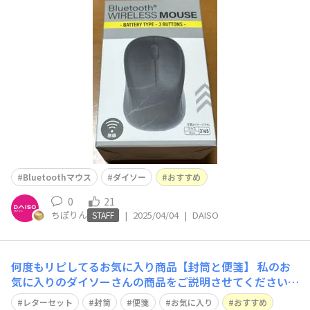
は、このマウスを携帯とBluetooth繋げて、使用していま
す。良かったら、チェックしてみてください！
Bluetoothマウス
ダイソー
おすすめ
0
21
ちぽりん
|
2025/04/04
|
DAISO
STAFF
何度もリピしてるお気に入り商品【封筒と便箋】 私のお
気に入りのダイソーさんの商品をご説明させてください(^
^) 便箋と封筒です！ これ、シンプルですがすごいんです
レターセット
封筒
便箋
お気に入り
おすすめ