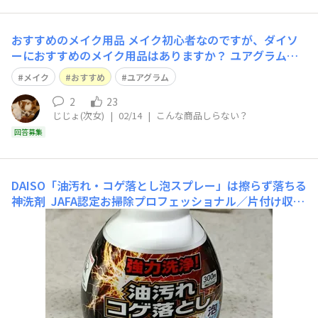
おすすめのメイク用品
メイク初心者なのですが、ダイソ
ーにおすすめのメイク用品はありますか？ ユアグラムの
アイブロウペンシル？とやらがいいと聞きましたが先輩方
メイク
おすすめ
ユアグラム
の知恵をお貸しください！！
2
23
じじょ(次女)
|
02/14
|
こんな商品しらない？
回答募集
DAISO「油汚れ・コゲ落とし泡スプレー」は擦らず落ちる
神洗剤
JAFA認定お掃除プロフェッショナル／片付け収納
スペシャリスト視点 これまで数多くのDAISO洗剤を試し
てきた中で、本当に効果を実感できたものだけを紹介して
いる筆者が「ピカイチ」と断言したいのが、今回ご紹介す
る「油汚れ・コゲ落とし泡スプレー（330円）」。 ガスレ
ンジ