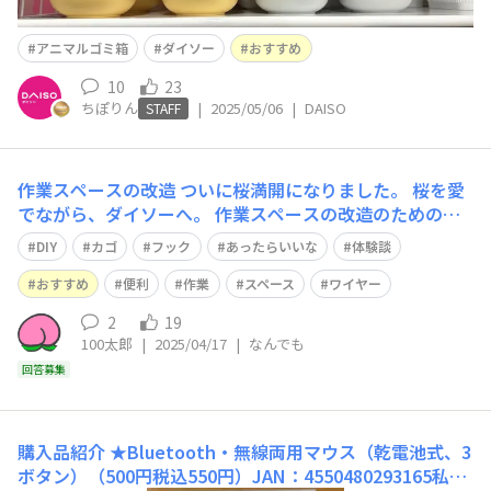
アニマルゴミ箱
ダイソー
おすすめ
10
23
ちぽりん
|
2025/05/06
|
DAISO
STAFF
作業スペースの改造
ついに桜満開になりました。 桜を愛
でながら、ダイソーへ。 作業スペースの改造のためのグ
ッズをいくつか購入してきました。 皆さんの体験談なと
DIY
カゴ
フック
あったらいいな
体験談
あれば お聞きしたいです。
おすすめ
便利
作業
スペース
ワイヤー
2
19
100太郎
|
2025/04/17
|
なんでも
回答募集
購入品紹介
★Bluetooth・無線両用マウス（乾電池式、3
ボタン）（500円税込550円）JAN：4550480293165私