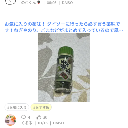
のむくん
|
06/06
|
DAISO
お気に入りの薬味！
ダイソーに行ったら必ず買う薬味で
す！ねぎやのり、ごまなどがまとめて入っているので風味
が良くてよく納豆や麺を食べる時の薬味に使っています。
ほぼ毎日使ってるのでストックしています！
お気に入り
おすすめ
4
30
くるる
|
03/16
|
DAISO