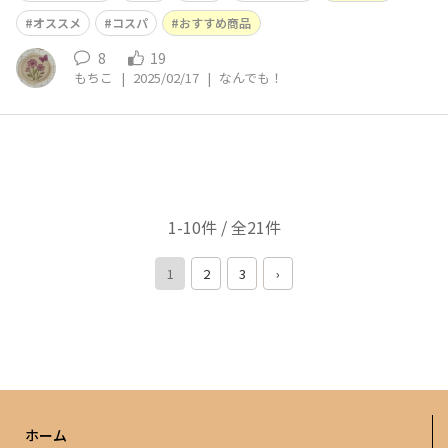
✨ アピールポイント①大容量でコスパ最強！ だいたい、1
00均さんのレターセットって、封筒1枚、便箋2枚がワン
オススメ
コスパ
おすすめ商品
セットで5〜10セット
8
19
もちこ
|
2025/02/17
|
なんでも！
1-10件 / 全21件
1
2
3
›
ホーム