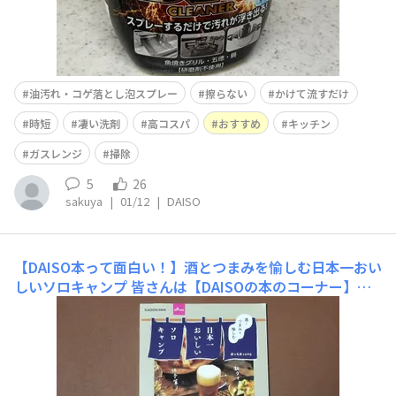
油汚れ・コゲ落とし泡スプレー
擦らない
かけて流すだけ
時短
凄い洗剤
高コスパ
おすすめ
キッチン
ガスレンジ
掃除
5
26
sakuya
|
01/12
|
DAISO
【DAISO本って面白い！】酒とつまみを愉しむ日本一おい
しいソロキャンプ
皆さんは【DAISOの本のコーナー】っ
てチェックしてますか？ 私は子供の頃から、探偵の本や
謎解き、パズル雑誌なんかが大好きで、DAISOは子どもの
ドリル的なものから、謎解き、イラロジ・クロスワードな
どの単体の本から、大人の脳トレ、美文字練習帳まで色々
なものを取り扱っています。 私