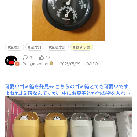
温度計
湿度計
温湿度計
おすすめ
3
18
Pengin-koutei
|
2025/05/29
|
DAISO
可愛いゴミ箱を発見👀
こちらのゴミ箱とても可愛いです
よね❣️ゴミ箱なんですが、中にお菓子とか他の物を入れて
も可愛いと思います♡ ★ミニアニマルゴミ箱(税込220円)
JAN:4550480617664是非、チェックしてみてください！