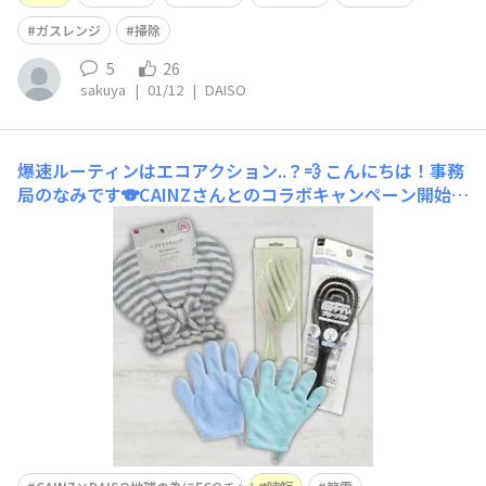
ガスレンジ
掃除
5
26
sakuya
|
01/12
|
DAISO
爆速ルーティンはエコアクション..？💨
こんにちは！事務
局のなみです🐨CAINZさんとのコラボキャンペーン開始以
来、エコって何だろう？自分は何かしているのだろうか…
と考え始めて早二週間が経ちました。 例えば、私は夜も
朝も爆速で支度を済ませたい（たくさん寝たくて、済ませ
ざるを得ない…）ので、ダイソーの"速乾"アイテムが手放
せません