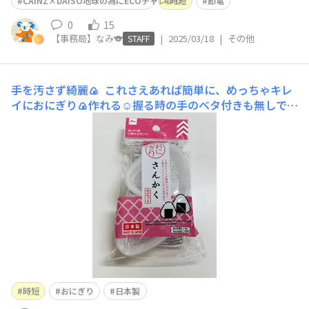
CAINZ×DAISO地球の為にECOチャレンジ
時短
節電
0
15
【事務局】なみ🐨
|
2025/03/18
|
その他
STAFF
手を汚さず綺麗🍙
これさえあれば簡単に、めっちゃキレ
イにおにぎり🍙作れる☺️握る時の手のベタ付きも無しで、
中に入れる具も入れやすい( ˙³˙)♡次から次へと作れ
る！ 最後海苔を巻く時は素手だと手がベタつくけど最後
だけだから終わったら洗えば良し✌️ 嬉しい日本製🇯🇵☺️
(米がたけーのよ…
時短
おにぎり
日本製