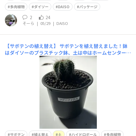
多肉植物
ダイソー
DAISO
パッケージ
2
24
そーら
|
05/29
|
DAISO
【サボテンの植え替え】
サボテンを植え替えました！鉢
はダイソーのプラスチック鉢、土は中はホームセンターの
ものだけど、表面はおしゃれにダイソーのハイドロボール
にしました！
サボテン
植え替え
土
ハイドロボール
多肉植物