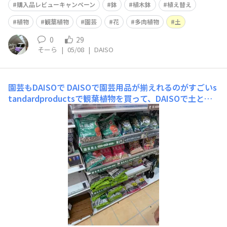
購入品レビューキャンペーン
鉢
植木鉢
植え替え
植物
観葉植物
園芸
花
多肉植物
土
0
29
そーら
|
05/08
|
DAISO
園芸もDAISOで
DAISOで園芸用品が揃えれるのがすごいs
tandardproductsで観葉植物を買って、DAISOで土とか
を買う流れにいつもなっています🍀