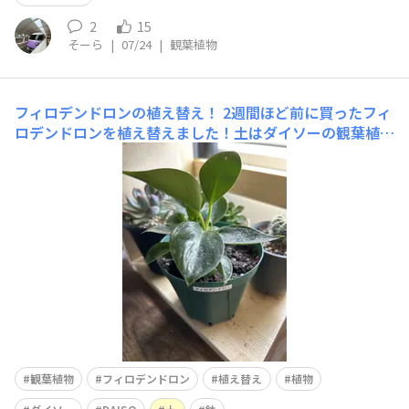
2
15
そーら
|
07/24
|
観葉植物
フィロデンドロンの植え替え！
2週間ほど前に買ったフィ
ロデンドロンを植え替えました！土はダイソーの観葉植物
の土を使いました！とても元気です！
観葉植物
フィロデンドロン
植え替え
植物