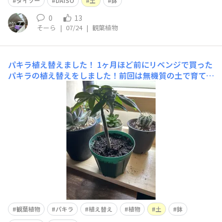
ダイソー
DAISO
土
鉢
0
13
そーら
|
07/24
|
観葉植物
パキラ植え替えました！
1ヶ月ほど前にリベンジで買った
パキラの植え替えをしました！前回は無機質の土で育てて
枯れてしまいました。今回はダイソーの観葉植物の土(有
機)を頼って植え替えました！また枯らしてしまったらダ
イソーのせいにします！笑※有機土...自然のものから作ら
れた栄養豊富な土。観葉植物、野菜、花向き※無機土...栄
養
観葉植物
パキラ
植え替え
植物
土
鉢