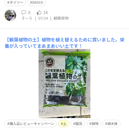
ダイソー
DAISO
0
14
そーら
|
07/24
|
観葉植物
​​【観葉植物の土】​植物を植え替えるために買いました。栄
養が入っていてまあまあいい土です！
購入品レビューキャンペーン
土
園芸
植物
植木鉢