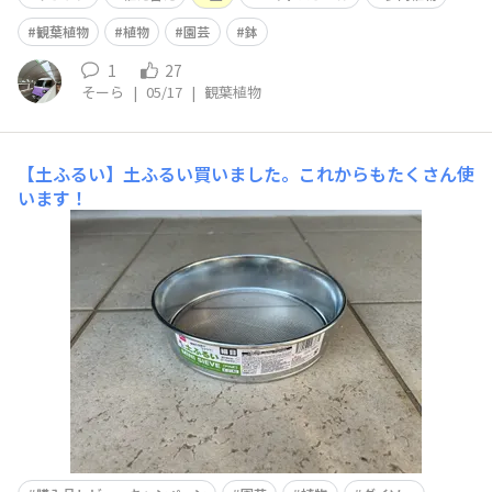
観葉植物
植物
園芸
鉢
1
27
そーら
|
05/17
|
観葉植物
​​【土ふるい】​土ふるい買いました。これからもたくさん使
います！