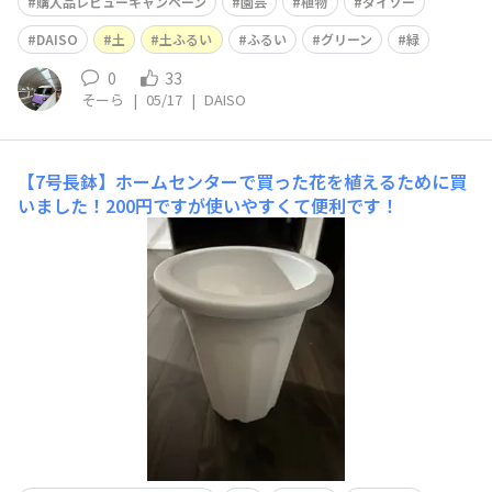
購入品レビューキャンペーン
園芸
植物
ダイソー
DAISO
土
土ふるい
ふるい
グリーン
緑
0
33
そーら
|
05/17
|
DAISO
​​【7号長鉢】​ホームセンターで買った花を植えるために買
いました！200円ですが使いやすくて便利です！