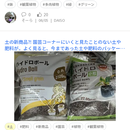
鉢
観葉植物
多肉植物
緑
グリーン
0
20
そーら
|
06/05
|
DAISO
土の新商品⁈
園芸コーナーにいくと見たことのない土や
肥料が。よく見ると、今まであった土や肥料のパッケージ
がシンプル化してました！そして、いつもあった腐葉土や
発酵堆肥は品薄に。みなさんのダイソーにはこのパッケー
ジありますか？
土
肥料
新商品
園芸
植物
観葉植物