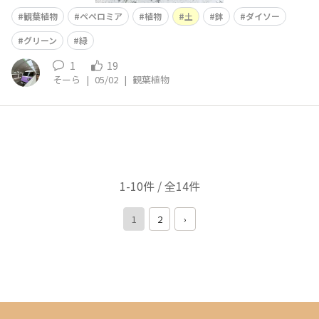
観葉植物
ペペロミア
植物
土
鉢
ダイソー
グリーン
緑
1
19
そーら
|
05/02
|
観葉植物
1-10件 / 全14件
1
2
›