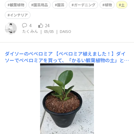
観葉植物
園芸用品
園芸
ガーデニング
植物
土
インテリア
4
24
たくみん
|
05/05
|
DAISO
ダイソーのペペロミア
​​【ペペロミア植えました！】​ダイ
ソーでペペロミアを買って、「かるい観葉植物の土」とダ
イソーの3.5号のプラスチック鉢に植えてみました！これ
から大きく育てていきたいです！