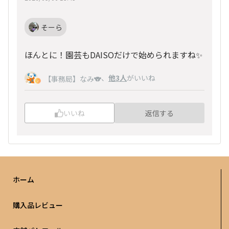
そーら
ほんとに！園芸もDAISOだけで始められますね✨
、
他3人
がいいね
【事務局】なみ🐨
いいね
返信する
ホーム
購入品レビュー