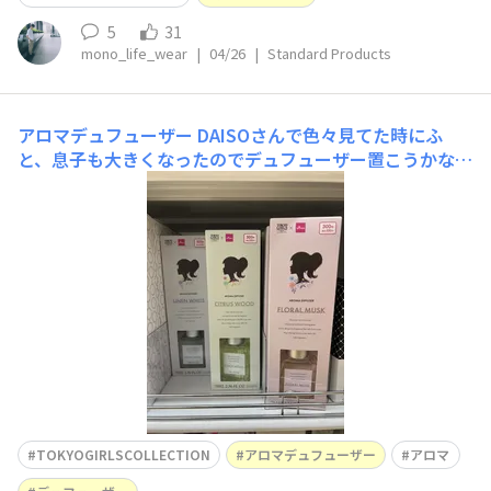
5
31
mono_life_wear
|
04/26
|
Standard Products
アロマデュフューザー
DAISOさんで色々見てた時にふ
と、息子も大きくなったのでデュフューザー置こうかなと
思い商品を見てみる。試しの香りとかないのか…試しに瓶
の近くを匂うと微かに香りが！息子と一緒に嗅ぎながら息
子の好みを優先しつつ👈左のリネンホワイトが息子のお
好みだったようでこちらを2つ購入。テレビ台に置いてま
す📺すごく
TOKYOGIRLSCOLLECTION
アロマデュフューザー
アロマ