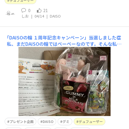
デュフューザー
0
21
しお
|
04/14
|
DAISO
「DAISOの輪 １周年記念キャンペーン」当選しました👏
私、まだDAISOの輪ではぺーぺーなのです。そんな私が
まさかの当選🎉🎉え？もう今年始まったばかりなのに少な
い運使ってしまった🤣？？でもやっぱりめちゃくちゃ嬉し
いので皆さんとまだ見ぬ次なる企画へ応募？参加？する意
欲を高めるために中身のご紹介✨
プレゼント企画
DAISO
グミ
デュフューザー