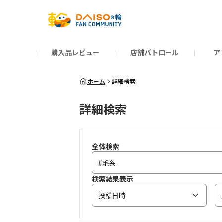
購入品レビュー
店舗パトロール
ア
だんぜんトーク
運営からのお知らせ
ーSP Blogー
プレゼントキャンペーン
1周年記念キャンペーン
公式ホームページ
知恵袋
ネットストア
教えて！DAISOの
イベント
新商品情報
DAIS
ホーム
詳細検索
詳細検索
全体検索
検索結果表示
投稿日時