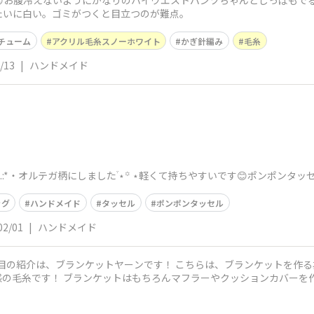
お腹冷えないようにかなりのハイウエストパンツちゃんとしっぽもでる
たいに白い。ゴミがつくと目立つのが難点。
チューム
アクリル毛糸スノーホワイト
かぎ針編み
毛糸
/13
|
ハンドメイド
:*・オルテガ柄にしました֒ ⋆꙳ ⋆軽くて持ちやすいです😊ポンポンタッセ
ッグ
ハンドメイド
タッセル
ポンポンタッセル
02/01
|
ハンドメイド
つ目の紹介は、ブランケットヤーンです！ こちらは、ブランケットを作る
ーを作るのにおすすめです！ こちらは、8種