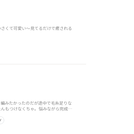
ˋ*小さくて可愛い〜見てるだけで癒される
で編みたかったのだが途中で毛糸足りな
たんもつけなくちゃ。悩みながら完成さ
グ