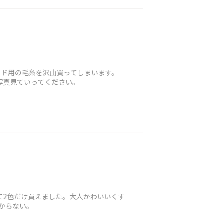
イド用の毛糸を沢山買ってしまいます。
写真見ていってください。
て2色だけ買えました。大人かわいいくす
からない。