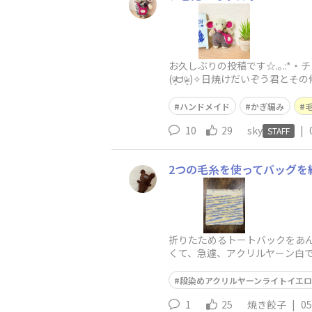
お久しぶりの投稿です☆.｡.:*
ハンドメイド
かぎ編み
10
29
sky
|
STAFF
2つの毛糸を使ってバッグを
折りたためるトートバックをあ
くて、急遽、アクリルヤーン白
せたいとおもいます。ちなみに
段染めアクリルヤーンライトイエ
1
25
焼き餃子
|
05