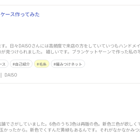
カケース作ってみた
す。日々DAISOさんには高頻度で来店の方をしていていつもハンドメ
味が見つけられました。 嬉しいです。ブランケットヤーンで作った私の
ース
自己紹介
毛糸
編みつけネット
|
DAISO
ト
舗でさがしていました。6色のうち3色は再販の色。新色三色が欲しく
5玉かったから。新色でくすんだ黄緑もあるんです。それがなかなかみつ