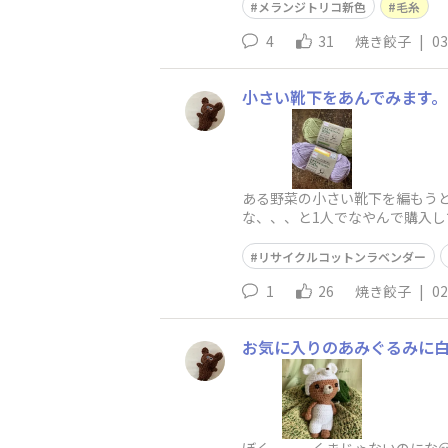
メランジトリコ新色
毛糸
4
31
焼き餃子
|
03
小さい靴下をあんでみます。
ある野菜の小さい靴下を編もう
な、、、と1人でなやんで購入し
ムも長さも大満足。細めと太め
リサイクルコットンラベンダー
1
26
焼き餃子
|
02
お気に入りのあみぐるみに