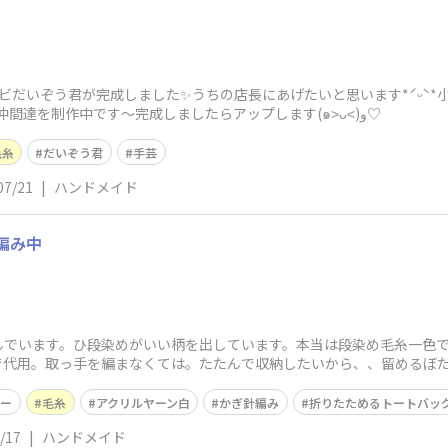
・チビだいぞう君が完成しました✨️うちの店長にあげたいと思います*ˊᵕ
(ᵒ̴̷͈ᗨᵒ̴̶̷͈ )✧日焼けだいぞう君とその仲間達を制作中です〜完成しましたらアップします(๑˃ᴗ˂)و♡
毛糸
だいぞう君
手芸
07/21
|
ハンドメイド
編み中
んでいます。ひ段染めがいい柄を出しています。本当は段染め毛糸一色
で代用。取っ手を編まなくては。たたんで収納したいから、、留めるぼ
このトートバック
ロー
毛糸
アクリルヤーン白
かぎ針編み
折りたためるトートバッ
/17
|
ハンドメイド