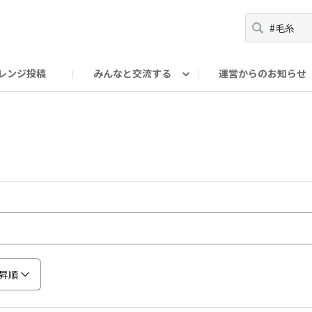
レンジ投稿
みんなと交流する
運営からのお知らせ
輪
Oの輪サークル
アンバサダー's ROOM
DAISOあんしんラボ
昇順