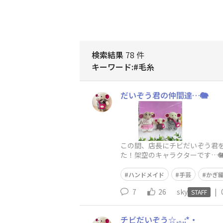
検索結果
78 件
キーワード:#毛糸
だいぞう君の仲間達…🐘
この間、店長にチビだいぞう君を
た！架空のキャラクターです…
前がありましたら教えください〜
ハンドメイド
手芸
かぎ
7
26
sky
|
STAFF
チビだいぞう☆.｡.:*・