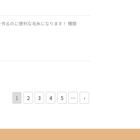
1
2
3
4
5
…
›