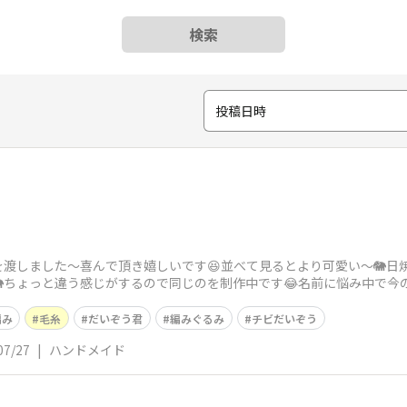
検索
投稿日時
渡しました〜喜んで頂き嬉しいです😆並べて見るとより可愛い〜🐘日
ちょっと違う感じがするので同じのを制作中です😂名前に悩み中で今の
😌
編み
毛糸
だいぞう君
編みぐるみ
チビだいぞう
07/27
|
ハンドメイド