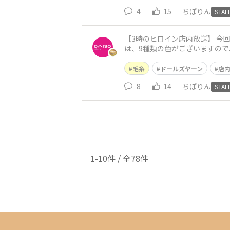
4
15
ちぽりん
STAF
【3時のヒロイン店内放送】 今回紹介するのは、ドールズヤーン
は、9種類の色がございますので
毛糸
ドールズヤーン
店
8
14
ちぽりん
STAF
1-10件 / 全78件