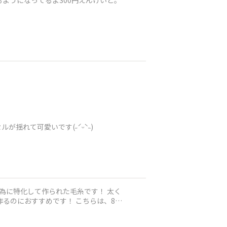
ようになってるよ300円えんけいと。
ルが揺れて可愛いです(˶ˊᵕˋ˵)
為に特化して作られた毛糸です！ 太く