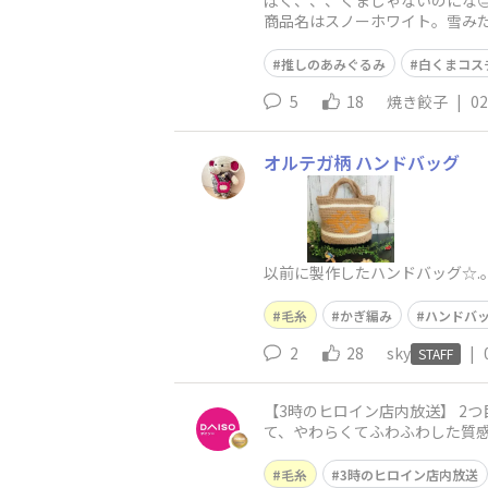
ぼく、、、くまじゃないのにな
商品名はスノーホワイト。雪み
推しのあみぐるみ
白くまコス
5
18
焼き餃子
|
02
オルテガ柄 ハンドバッグ
以前に製作したハンドバッグ☆.｡.
毛糸
かぎ編み
ハンドバ
2
28
sky
|
STAFF
【3時のヒロイン店内放送】 2
て、やわらくてふわふわした質感の毛糸です！ ブランケットはもちろんマフラーやクッションカバ
類の色の毛糸がございます！ 是
毛糸
3時のヒロイン店内放送