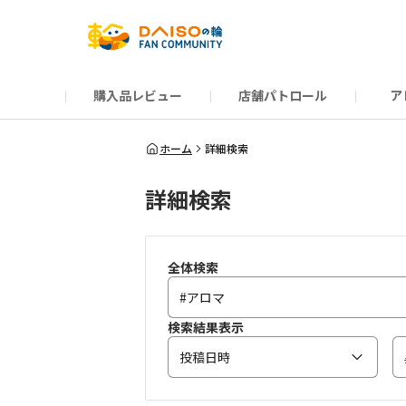
購入品レビュー
店舗パトロール
ア
だんぜんトーク
運営からのお知らせ
ーSP Blogー
プレゼントキャンペーン
1周年記念キャンペーン
公式ホームページ
知恵袋
ネットストア
教えて！DAISOの
イベント
新商品情報
DAIS
ホーム
詳細検索
詳細検索
全体検索
検索結果表示
投稿日時