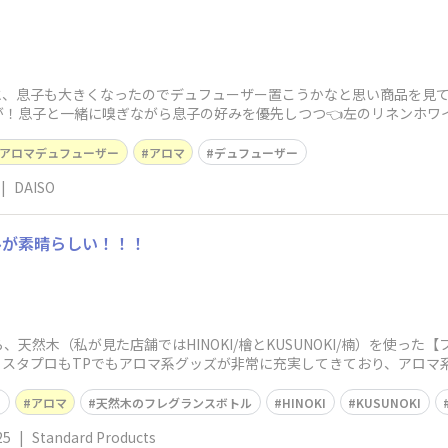
ふと、息子も大きくなったのでデュフューザー置こうかなと思い商品を見
が！息子と一緒に嗅ぎながら息子の好みを優先しつつ👈左のリネンホワ
す📺すごく
アロマデュフューザー
アロマ
デュフューザー
|
DAISO
ルが素晴らしい！！！
天然木（私が見た店舗ではHINOKI/檜とKUSUNOKI/楠）を使っ
と、スタプロもTPでもアロマ系グッズが非常に充実してきており、アロ
ロ
アロマ
天然木のフレグランスボトル
HINOKI
KUSUNOKI
25
|
Standard Products