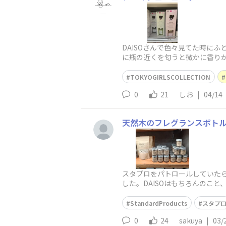
DAISOさんで色々見てた時に
に瓶の近くを匂うと微かに香り
を2つ購入。テレビ台に置いてま
TOKYOGIRLSCOLLECTION
0
21
しお
|
04/14
天然木のフレグランスボト
スタプロをパトロールしていたら、
した。DAISOはもちろんのこ
とこの上ないです。TPで
StandardProducts
スタプ
0
24
sakuya
|
03/