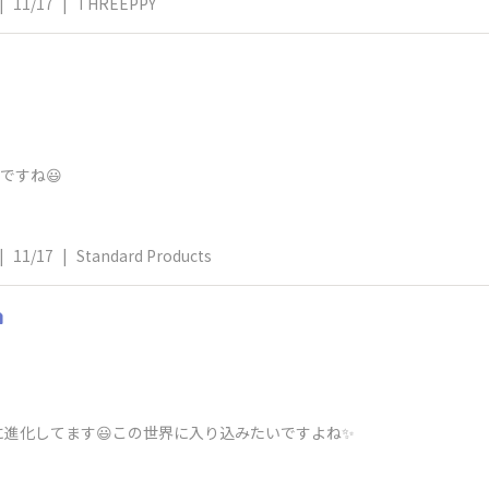
|
11/17
|
THREEPPY
？
ですね😃
|
11/17
|
Standard Products
️
進化してます😃この世界に入り込みたいですよね✨