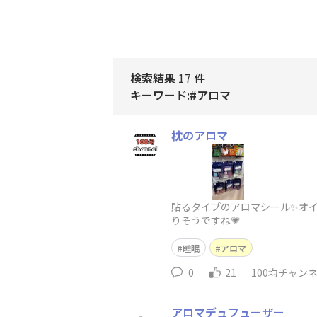
検索結果
17 件
キーワード:#アロマ
枕のアロマ
貼るタイプのアロマシール✨オ
りそうですね💗
睡眠
アロマ
0
21
100均チャン
アロマデュフューザー