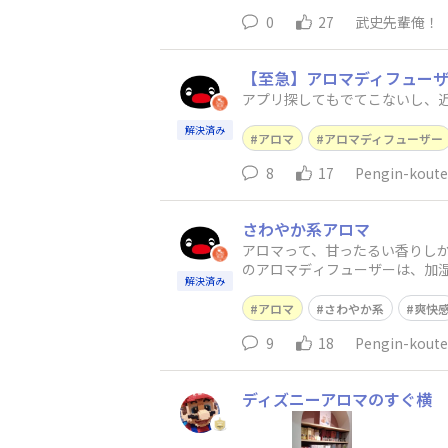
0
27
武史先輩俺！
【至急】アロマディフュー
解決済み
アロマ
アロマディフューザー
8
17
Pengin-koute
さわやか系アロマ
アロマって、甘ったるい香りしか売
のアロマディフューザーは、加
解決済み
アロマ
さわやか系
爽快
9
18
Pengin-koute
ディズニーアロマのすぐ横