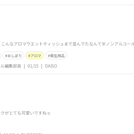
こんなアロマウエットティッシュまで並んでたなんて🌸ノンアルコール
おしぼり
アロマ
衛生用品
ネル編集部員
|
01/15
|
DAISO
クがとても可愛いですね☺️