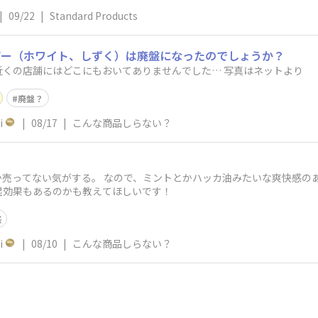
|
09/22
|
Standard Products
ザー（ホワイト、しずく）は廃盤になったのでしょうか？
アプリ探してもでてこないし、近くの店舗にはどこにもおいてありませんでした… 写真はネットより
廃盤？
i
|
08/17
|
こんな商品しらない？
ってない気がする。 なので、ミントとかハッカ油みたいな爽快感のあるアロマ
湿効果もあるのかも教えてほしいです！
感
i
|
08/10
|
こんな商品しらない？