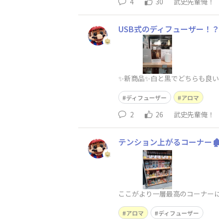
4
30
武史先輩俺！
USB式のディフューザー！
✨新商品✨白と黒でどちらも良い
ディフューザー
アロマ
2
26
武史先輩俺！
テンション上がるコーナー🏚
ここがより一層最高のコーナーに
アロマ
ディフューザー