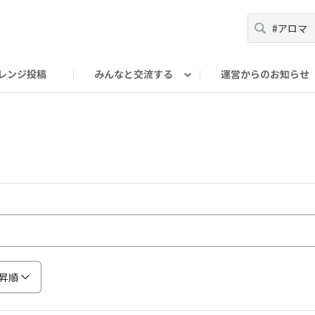
レンジ投稿
みんなと交流する
運営からのお知らせ
輪
Oの輪サークル
アンバサダー's ROOM
DAISOあんしんラボ
昇順