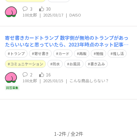
3
30
100太郎
|
2025/03/17
|
DAISO
寄せ書きカードトランプ
数字側が無地のトランプがあっ
たらいいなと思っていたら、2023年時点のネット記事でD
AISOに売っていると。最寄りの店舗やネット検索では見
トランプ
寄せ書き
カード
再販
勉強
推し活
つからないのは廃盤なのでしょうか？ 記事では推し活に
と書いてありましたが、私は勉強に使いたいです。
コミュニケーション
防水
お風呂
書き込み
2
16
100太郎
|
2025/03/15
|
こんな商品しらない？
回答募集
1-2件 / 全2件