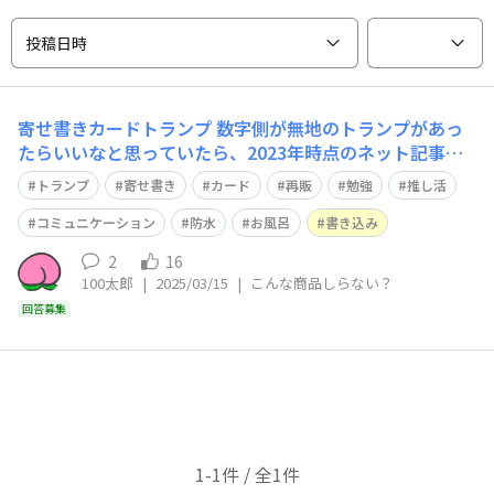
投稿日時
寄せ書きカードトランプ
数字側が無地のトランプがあっ
たらいいなと思っていたら、2023年時点のネット記事でD
AISOに売っていると。最寄りの店舗やネット検索では見
トランプ
寄せ書き
カード
再販
勉強
推し活
つからないのは廃盤なのでしょうか？ 記事では推し活に
と書いてありましたが、私は勉強に使いたいです。
コミュニケーション
防水
お風呂
書き込み
2
16
100太郎
|
2025/03/15
|
こんな商品しらない？
回答募集
1-1件 / 全1件