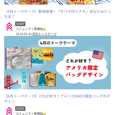
（5月トークテーマ）新味登場！「サバチVSツナチ」あなたはどっ
ち派？
STAFF
コミュニティ事務局
2024-05-01
月別トークテーマ
【4月トークテーマ】どれが好き？アメリカDAISO限定バッグのデ
ザイン
STAFF
コミュニティ事務局