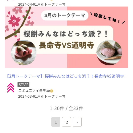
2024-04-01
月別トークテーマ
【3月トークテーマ】桜餅みんなはどっち派？！長命寺VS道明寺
STAFF
コミュニティ事務局
2024-03-01
月別トークテーマ
1-30件 / 全33件
1
2
›