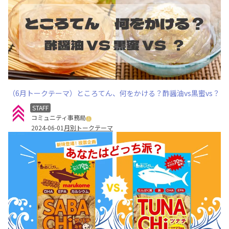
（6月トークテーマ）ところてん、何をかける？酢醤油vs黒蜜vs？
STAFF
コミュニティ事務局
2024-06-01
月別トークテーマ