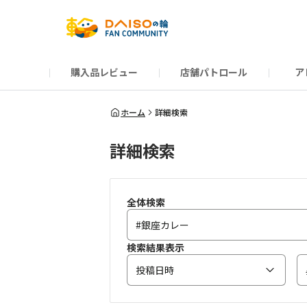
購入品レビュー
店舗パトロール
ア
だんぜんトーク
運営からのお知らせ
ーSP Blogー
プレゼントキャンペーン
1周年記念キャンペーン
公式ホームページ
知恵袋
ネットストア
教えて！DAISOの
イベント
新商品情報
DAIS
ホーム
詳細検索
詳細検索
全体検索
検索結果表示
投稿日時