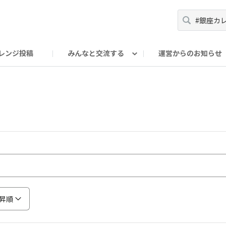
レンジ投稿
みんなと交流する
運営からのお知らせ
輪
Oの輪サークル
アンバサダー's ROOM
DAISOあんしんラボ
昇順