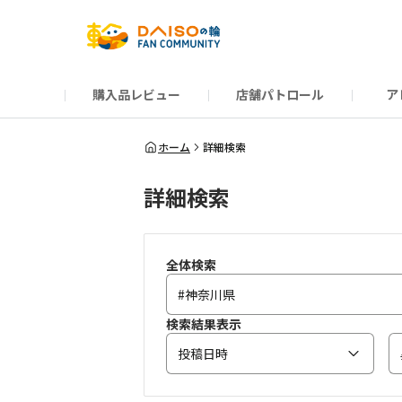
購入品レビュー
店舗パトロール
ア
だんぜんトーク
運営からのお知らせ
ーSP Blogー
プレゼントキャンペーン
1周年記念キャンペーン
公式ホームページ
知恵袋
ネットストア
教えて！DAISOの
イベント
新商品情報
DAIS
ホーム
詳細検索
詳細検索
全体検索
検索結果表示
投稿日時