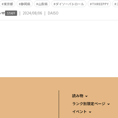
東京都
静岡県
山梨県
ダイソーパトロール
THREEPPY
🐨
|
2024/08/06
|
DAISO
STAFF
読み物
ランク別限定ページ
イベント