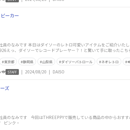
スピーカー
社員のなみです 本日はダイソーのレトロ可愛いアイテムをご紹介いたしま
0281926えっ、ダイソーでレコードプレーヤー？！と驚いて手に取ったこ
東京都
静岡県
山梨県
ダイソーパトロール
ネオレトロ

🐨
|
2024/08/20
|
DAISO
STAFF
リーズ
社員のなみです 今回はTHREEPPYで販売している商品の中からおす
す ピンク・