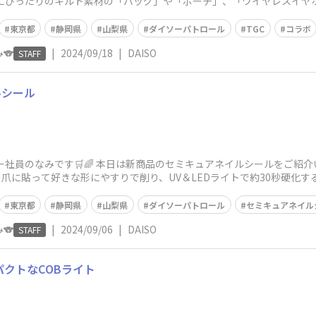
節にぴったりのキルト素材の「バッグ」や「ポーチ」、「ワイヤレスイヤ
東京都
静岡県
山梨県
ダイソーパトロール
TGC
コラボ
🐨
|
2024/09/18
|
DAISO
STAFF
ルシール
ー社員のなみです🛒🌈 本日は新商品のセミキュアネイルシールをご紹
爪に貼って好きな形にやすりで削り、UV＆LEDライトで約30秒硬化す
東京都
静岡県
山梨県
ダイソーパトロール
セミキュアネイル
🐨
|
2024/09/06
|
DAISO
STAFF
パクトなCOBライト