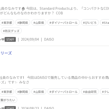
なみです🏠️ 今回は、Standard Productsより、「コンパクト
トがどんなものなのかわかりますか？ COB
東京都
静岡県
山梨県
ダイソーパトロール
びいどろ
St
防災グッズ
🐨
|
2024/09/04
|
DAISO
STAFF
シリーズ
社員のなみです❗️ 今回はDAISOで販売している商品の中からおすすめ
ズ」です✨️ みなさ
東京都
静岡県
山梨県
ダイソーパトロール
自由研究
ク
と繋がりたい
🐨
|
2024/08/23
|
DAISO
STAFF