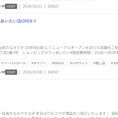
🐨
|
2024/10/11
|
DAISO
STAFF
いたい店OPEN !!
員のなみです 10月4日(金)にリニューアルオープンを迎えた店舗をご紹介い
目1番3号 ショッピングタウンあいたい4階営業時間：10:00～20:0
ダイソーパトロール
ダイソー
DAISO
ハロウィン
推し活
大
🐨
|
2024/10/08
|
DAISO
STAFF
ー社員のなみです🛒🌈 本日はTGCコラボ商品をご紹介いたします！ 