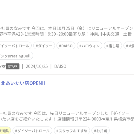
社員のなみです 今回は、本日10月25日（金）にリニューアルオープ
県秦野市平沢423-1営業時間：9:30~20:00最寄り駅：神奈川中央交通「
ダイソーパトロール
ダイソー
DAISO
ハロウィン
推し活
大
ressingDoll
🐨
|
2024/10/25
|
DAISO
STAFF
北あいたい店OPEN!!
ー社員のなみです 今回は、先日リニューアルオープンした［ダイソー
あいたい店をご紹介いたします！ 店舗情報🛒〒224-0003神奈川県横浜
奈川県
ダイソーパトロール
スタッフおすすめ
お弁当