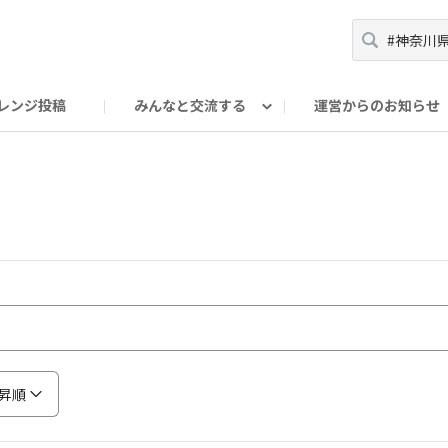
レンジ投稿
みんなと交流する
運営からのお知らせ
輪
Oの輪サークル
アンバサダー's ROOM
DAISOあんしんラボ
昇順