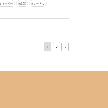
スリーピー
食器
マーブル
1
2
›