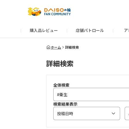
購入品レビュー
店舗パトロール
ア
だんぜんトーク
運営からのお知らせ
ーSP Blogー
プレゼントキャンペーン
1周年記念キャンペーン
公式ホームページ
知恵袋
ネットストア
教えて！DAISOの
イベント
新商品情報
DAIS
ホーム
詳細検索
詳細検索
全体検索
検索結果表示
投稿日時