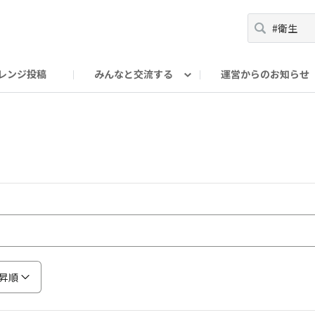
レンジ投稿
みんなと交流する
運営からのお知らせ
輪
Oの輪サークル
アンバサダー's ROOM
DAISOあんしんラボ
昇順