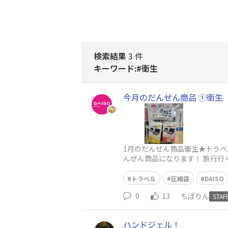
検索結果
3 件
キーワード:#衛生
今月のだんぜん商品 ①衛生
1月のだんぜん商品衛生★トラベル用圧
んぜん商品になります！ 旅行
トラベル
圧縮袋
DAISO
0
13
ちぽりん
STAF
ハンドジェル！