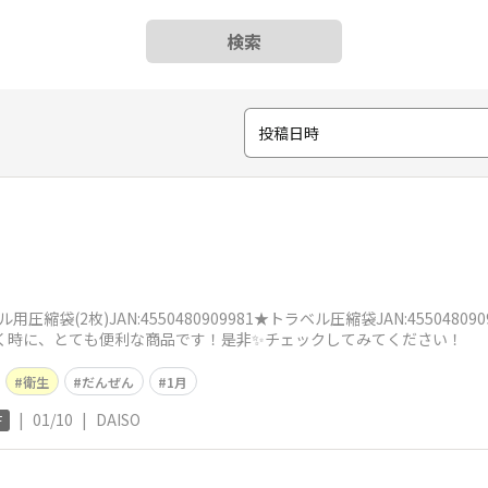
検索
投稿日時
縮袋(2枚)JAN:4550480909981★トラベル圧縮袋JAN:455048
行く時に、とても便利な商品です！是非✨チェックしてみてください！
衛生
だんぜん
1月
|
01/10
|
DAISO
F