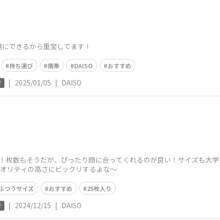
麗にできるから重宝してます！
持ち運び
携帯
DAISO
おすすめ
|
2025/01/05
|
DAISO
F
番！枚数もそうだが、ぴったり顔に合ってくれるのが良い！サイズも大学
クオリティの高さにビックリするよな〜
ふつうサイズ
おすすめ
25枚入り
|
2024/12/15
|
DAISO
F