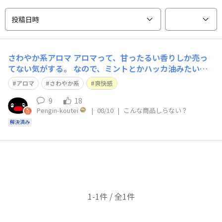
投稿日時
さわやか系アロマ
アロマって、甘ったるい香りしか売っ
てない気がする。 なので、ミントとかハッカ油みたいな
爽快感のあるアロマを探しています。 あと、電動のアロ
アロマ
さわやか系
爽快感
マディフューザーは、加湿効果もあるのかも教えてほしい
です！
9
18
Pengin-koutei
|
08/10
|
こんな商品しらない？
解決済み
1-1件 / 全1件