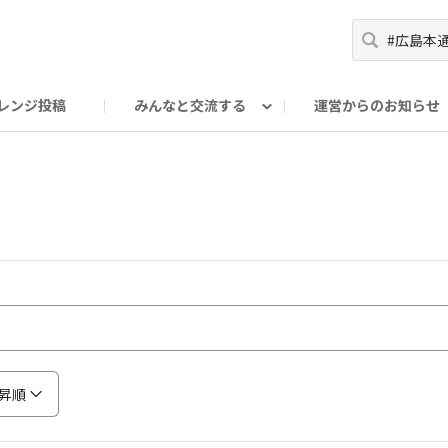
レンジ投稿
みんなと交流する
運営からのお知らせ
輪
Oの輪サークル
アンバサダー's ROOM
DAISOあんしんラボ
昇順