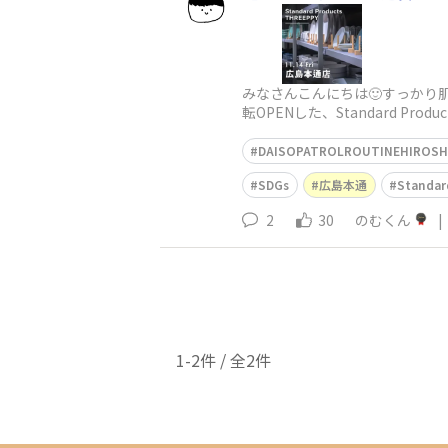
みなさんこんにちは🙂すっかり
転OPENした、Standard P
DAISOPATROLROUTINEHIROSH
SDGs
広島本通
Standar
2
30
のむくん
|
1-2件 / 全2件