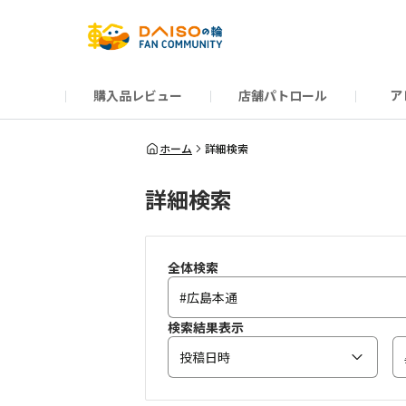
購入品レビュー
店舗パトロール
ア
だんぜんトーク
運営からのお知らせ
ーSP Blogー
プレゼントキャンペーン
1周年記念キャンペーン
公式ホームページ
知恵袋
ネットストア
教えて！DAISOの
イベント
新商品情報
DAIS
ホーム
詳細検索
詳細検索
全体検索
検索結果表示
投稿日時