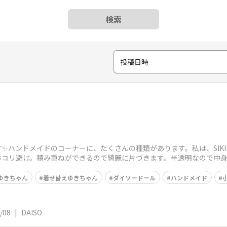
検索
投稿日時
です✨ハンドメイドのコーナーに、たくさんの種類があります。私は、SIKIR
ホコリ避け。積み重ねができるので綺麗に片づきます。半透明なので中
ゆきちゃん
着せ替えゆきちゃん
ダイソードール
ハンドメイド
/08
|
DAISO