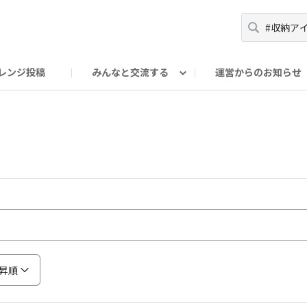
レンジ投稿
みんなと交流する
運営からのお知らせ
輪
Oの輪サークル
アンバサダー's ROOM
DAISOあんしんラボ
昇順