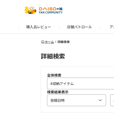
購入品レビュー
店舗パトロール
ア
だんぜんトーク
運営からのお知らせ
ーSP Blogー
プレゼントキャンペーン
1周年記念キャンペーン
公式ホームページ
知恵袋
ネットストア
教えて！DAISOの
イベント
新商品情報
DAIS
ホーム
詳細検索
詳細検索
全体検索
検索結果表示
投稿日時