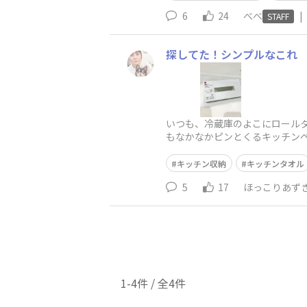
6
24
べべ
|
STAFF
探してた！シンプルなこれ
いつも、冷蔵庫のよこにロール
もなかなかピンとくるキッチン
らないこと(コンロ近くに設置し
キッチン収納
キッチンタオル
5
17
ほっこりあず
1-4件 / 全4件