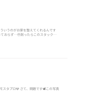
こういうのがお家を整えてくれるんです
ておらず…🥹測ったらこのスタックボ
VEスタプロ🩶 さて、問題です🕊️この写真