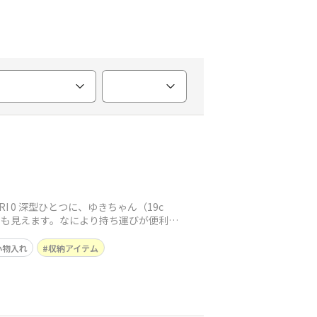
I 0 深型ひとつに、ゆきちゃん（19c
身も見えます。なにより持ち運びが便利で
小物入れ
収納アイテム