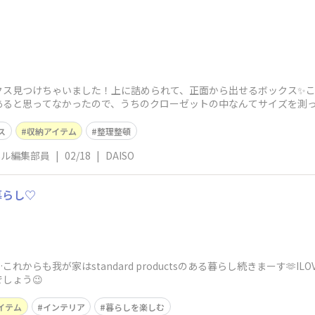
クス見つけちゃいました！上に詰められて、正面から出せるボックス✨
あると思ってなかったので、うちのクローゼットの中なんてサイズを測っ

ス
収納アイテム
整理整頓
ネル編集部員
|
02/18
|
DAISO
る暮らし♡
らも我が家はstandard productsのある暮らし続きまーす🫶ILO
しょう😉
イテム
インテリア
暮らしを楽しむ