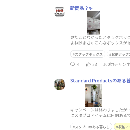
新商品？✨
見たことなかったスタックボッ
よね🙌まさかこんなボックスが
ックスを迎えに出直したいです
スタックボックス
収納ボック
4
28
100均チャン
Standard Productsのあ
キャンペーンは終わりましたが…これか
にスタプロアイテムは何個あるで
スタプロのある暮らし
収納ア