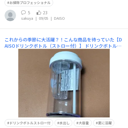
お掃除プロフェッショナル
5
23
sakuya
|
09/05
|
DAISO
これからの季節に大活躍？！こんな商品を待っていた【D
AISOドリンクボトル（ストロー付）】
ドリンクボトル
（ストロー付） 私は暑がりで子供の頃から冷たいものを
年中飲んでいましたが、ミドル世代になって流石に夏以外
は常温の飲み物を摂るようになりました。 ただ、暑い時
にいちいち沸かして淹れたものを水で割るのが面倒なの
で、水出しのお茶などを用意しておくことが多いのです
が、そんな
ドリンクボトルストロー付
水出し
大容量
夏に活躍