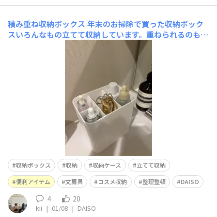
積み重ね収納ボックス
年末のお掃除で買った収納ボック
スいろんなもの立てて収納しています。重ねられるのも便
利！
収納ボックス
収納
収納ケース
立てて収納
便利アイテム
文房具
コスメ収納
整理整頓
DAISO
4
20
kii
|
01/08
|
DAISO