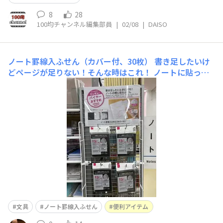
8
28
100均チャンネル編集部員
|
02/08
|
DAISO
ノート罫線入ふせん（カバー付、30枚）
書き足したいけ
どページが足りない！そんな時はこれ！ ノートに貼って
点線で折り返せば内側に収納出来ます。 ノート罫線入ふ
せん（カバー付、30枚）4550480495606
文具
ノート罫線入ふせん
便利アイテム