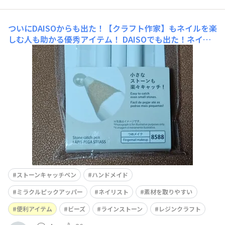
ついにDAISOからも出た！【クラフト作家】もネイルを楽
しむ人も助かる優秀アイテム！
DAISOでも出た！ネイリ
ストもクラフト作家も作業効率を激変させるアイテム JAF
A認定手芸＆クラフトクリエイター兼ハンドメイドショッ
プを運営し、自分でも作品を制作している私が、DAISOで
見つけて感動したのが「ストーンキャッチペン」。小さな
ビーズやチャトン、レジン用の薄い素材まで、ペン先
ストーンキャッチペン
ハンドメイド
ミラクルピックアッパー
ネイリスト
素材を取りやすい
便利アイテム
ビーズ
ラインストーン
レジンクラフト