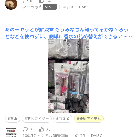
0
14
たーちゃん
|
01/30
|
DAISO
STAFF
あのモヤッとが解決💖
もうみなさん知ってるかな？ろう
となどを使わずに、簡単に香水の詰め替えができるアトマ
イザー✨お手軽で、指に付かないからストレスフリー🙌香
水を持ち歩く人は買ってみてください💓
香水
アトマイザー
コスメ
便利アイテム
2
22
100均チャンネル編集部員
|
01/15
|
DAISO