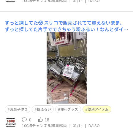
100均チャンネル編集部員
|
01/14
|
DAISO
ずっと探してた🥹
スリコで販売されてて買えないまま、
ずっと探してた片手でできちゃう粉ふるい！なんとダイソ
ーで見つけちゃいました✨嬉しすぎる〜💓片手でシャカシ
ャカするだけで、大きなダマは勝手に潰される優れもの！
落ちてくる口も狭いからボウルから溢れる心配もなし🙆‍♀️
お菓子作りする人は必需品かもです💡
お菓子作り
粉ふるい
便利グッズ
便利アイテム
0
18
100均チャンネル編集部員
|
01/14
|
DAISO