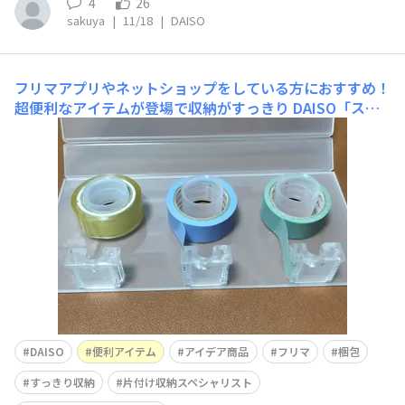
4
26
sakuya
|
11/18
|
DAISO
フリマアプリやネットショップをしている方におすすめ！
超便利なアイテムが登場で収納がすっきり
DAISO「スキ
マに入る縦型収納マステホルダー」（100円＋税）は、マ
スキングテープを最大3本収納できる縦型ホルダー。私が
今回購入したのは18㎜までのテープ対応ですが、その倍
くらいの幅があるマステもDAISOで販売しており、それに
対応したサイズの多分２種類展開です。念のためバーコー
ドも 開
DAISO
便利アイテム
アイデア商品
フリマ
梱包
すっきり収納
片付け収納スペシャリスト