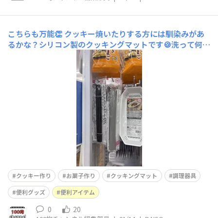
こちらも万能👏
クッキー焼いたりする方には馴染みがあ
るかな？シリコン製のクッキングマットです🍪洗って何度
も使えるからエコだし、シリコン製なので、鍋敷、瓶の蓋
開け、滑り止め…と何役も果たしてくれます✨持ってて損
なしですよ🧡
クッキー作り
お菓子作り
クッキングマット
調理器具
便利グッズ
便利アイテム
0
20