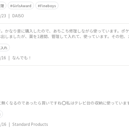
整理
GirlsAward
Fineboys
/23
|
DAISO
す。かなり昔に購入したので、あちこち修理しながら使っています。ポ
は出しましたが、薬を1週間、管理して入れて、使っています。その他、
しカラーにし
薬入れ
/16
|
なんでも！
無くなるのであったら買いですね️⭕️私はテレビ台の収納に使っています️
ロ
/16
|
Standard Products