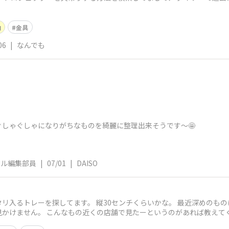
納
金具
06
|
なんでも
しゃぐしゃになりがちなものを綺麗に整理出来そうです〜🤩
ネル編集部員
|
07/01
|
DAISO
リ入るトレーを探してます。 縦30センチくらいかな。 最近深めのも
見かけません。 こんなもの近くの店舗で見たーというのがあれば教えて