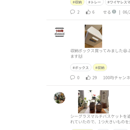
収納
トレー
ワイヤレス
2
6
せる
|
06/
収納ボックス買ってみました😆
ます🙌
ボックス
収納
0
29
100均チャン
シーグラスマルチバスケットを追
れていたので、1つ大きいものを
です