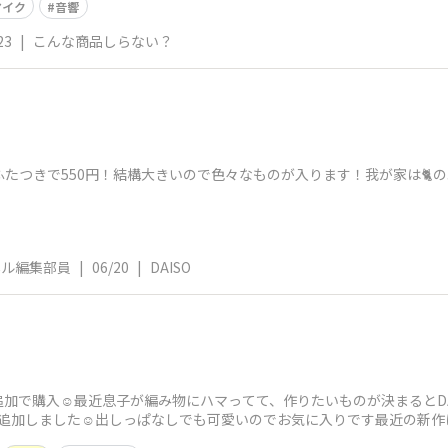
マイク
音響
23
|
こんな商品しらない？
ふたつきで550円！結構大きいので色々なものが入ります！我が家は🐈
ネル編集部員
|
06/20
|
DAISO
加で購入☺️最近息子が編み物にハマってて、作りたいものが決まるとDA
追加しました☺️​出しっぱなしでも可愛いのでお気に入りです​最近の新