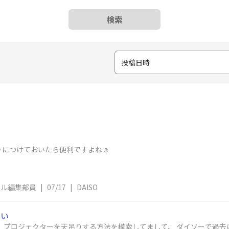
検索
投稿日時
につけておいたら便利ですよね☺️
ネル編集部員
|
07/17
|
DAISO
たい
 プロジェクターを天吊りする方法を模索してまして、 ダイソーで過