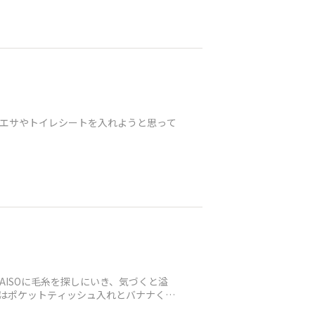
のエサやトイレシートを入れようと思って
ISOに毛糸を探しにいき、気づくと溢
作はポケットティッシュ入れとバナナくん