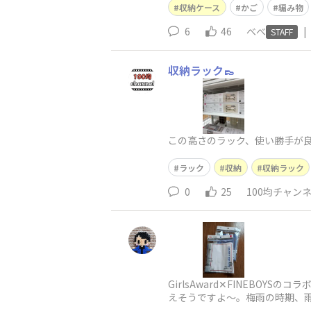
収納ケース
かご
編み物
6
46
べべ
|
STAFF
収納ラック👞
この高さのラック、使い勝手が良
ラック
収納
収納ラック
0
25
100均チャン
GirlsAward✕FINEB
えそうですよ～。梅雨の時期、
る！■商品の「バーコード」を