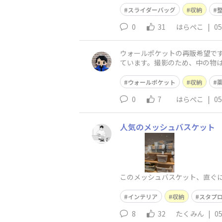
スライダーバッグ
収納
0
31
はらぺこ
|
05
ウォールポケットの再販希望で
ています。撮影のため、中の物
宝しています。この不織布を推
ウォールポケット
収納
0
7
はらぺこ
|
05
人気のメッシュバスケット
このメッシュバスケット、直ぐに
インテリア
収納
スタプ
8
32
たくみん
|
05