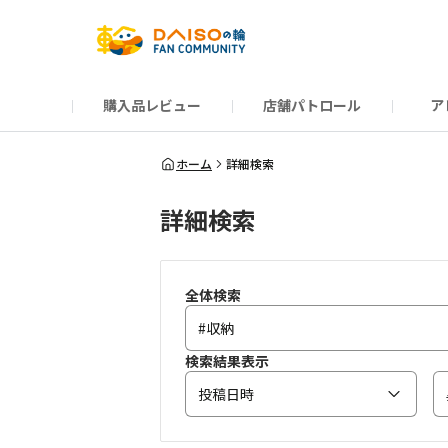
購入品レビュー
店舗パトロール
ア
だんぜんトーク
運営からのお知らせ
ーSP Blogー
プレゼントキャンペーン
1周年記念キャンペーン
公式ホームページ
知恵袋
ネットストア
教えて！DAISOの
イベント
新商品情報
DAIS
ホーム
詳細検索
詳細検索
全体検索
検索結果表示
投稿日時