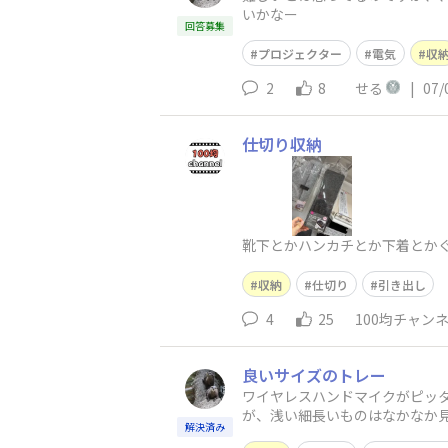
いかなー
回答募集
プロジェクター
電気
収
2
8
せる
|
07/
仕切り収納
靴下とかハンカチとか下着とかぐ
収納
仕切り
引き出し
4
25
100均チャン
良いサイズのトレー
ワイヤレスハンドマイクがピッタ
が、浅い細長いものはなかなか
解決済み