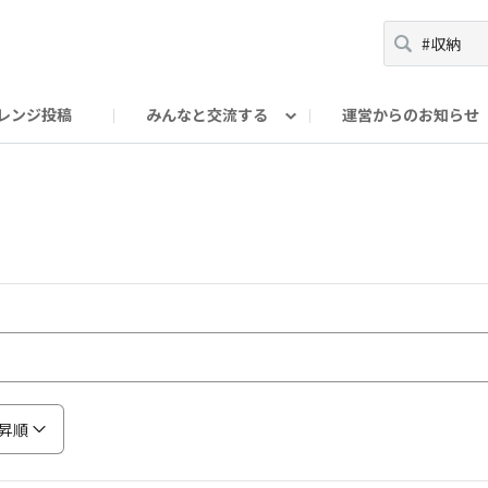
レンジ投稿
みんなと交流する
運営からのお知らせ
輪
Oの輪サークル
アンバサダー's ROOM
DAISOあんしんラボ
昇順