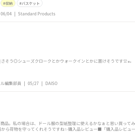
収納
バスケット
06/04
|
Standard Products
さそう◎シューズクロークとかウォークインとかに置けそうです👚👞
ネル編集部員
|
05/27
|
DAISO
OYSのコラボ商品。私の場合は、ドール服の型紙整理に使えるかなぁと思い買っ
雨から荷物を守ってくれそうですね✨購入品レビュー■「購入品レビュ