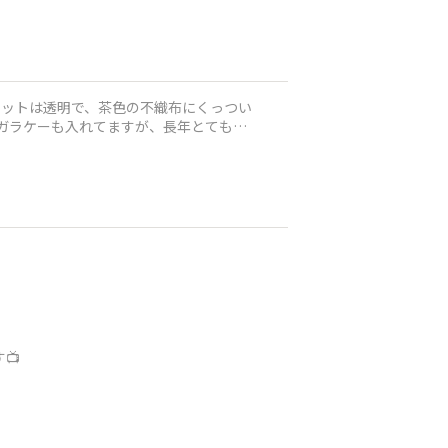
ケットは透明で、茶色の不織布にくっつい
ガラケーも入れてますが、長年とても重
📺