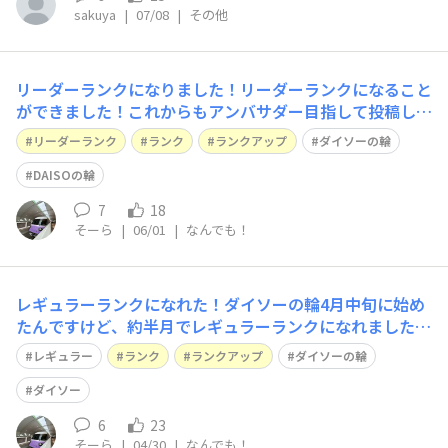
sakuya
|
07/08
|
その他
リーダーランクになりました！​リーダーランクになること
ができました！これからもアンバサダー目指して投稿して
いきます！お願いします！
リーダーランク
ランク
ランクアップ
ダイソーの輪
DAISOの輪
7
18
そーら
|
06/01
|
なんでも！
​​レギュラーランクになれた！​ダイソーの輪4月中旬に始め
たんですけど、約半月でレギュラーランクになれました！
これからもたくさん投稿してランクアップしようと思いま
レギュラー
ランク
ランクアップ
ダイソーの輪
す！
ダイソー
6
23
そーら
|
04/30
|
なんでも！