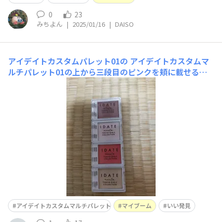
0
23
みちよん
|
2025/01/16
|
DAISO
アイデイトカスタムパレット01の
アイデイトカスタムマ
ルチパレット01の上から三段目のピンクを頬に載せるの
がマイブーム！今まで、おとなしめの色を頬にのせてまし
たがこれくらい派手な色のせても平気なんだと、これはい
い発見でした注意☆商品の用途は、アイシャドウ、ハイラ
イトとして使用するものだそうです。
アイデイトカスタムマルチパレット
マイブーム
いい発見