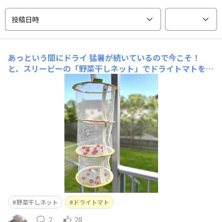
投稿日時
あっという間にドライ
猛暑が続いているので今こそ！
と、スリーピーの「野菜干しネット」でドライトマトを作
ってみました🍅 この暑さなので4、5日でここまでドライ
に！オイル漬けして、パンに乗っけて美味しくいただきま
した。乾燥する季節になったら、別の野菜もチャレンジし
てみようと思います🎃
野菜干しネット
ドライトマト
2
28