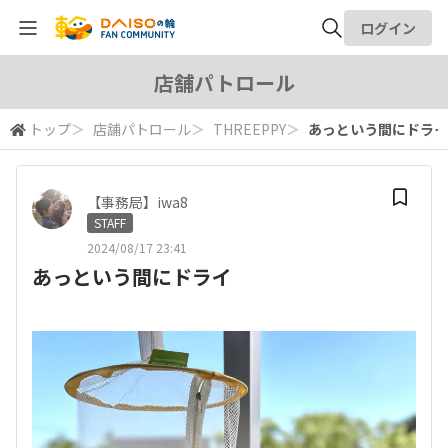
ログイン
全体検索
店舗パトロール
トップ
＞
店舗パトロール
＞
THREEPPY
＞
あっという間にドライ
検索
【事務局】iwa8
STAFF
2024/08/17 23:41
あっという間にドライ