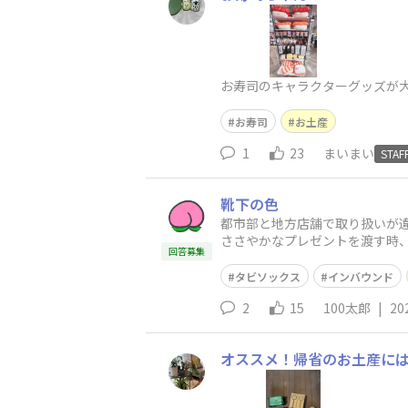
お寿司のキャラクターグッズが
お寿司
お土産
1
23
まいまい
STAF
靴下の色
都市部と地方店舗で取り扱いが
ささやかなプレゼントを渡す時
回答募集
い。 でも欧米人は体格が大きい
タビソックス
インバウンド
2
15
100太郎
|
20
オススメ！帰省のお土産には