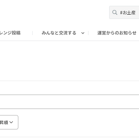
レンジ投稿
みんなと交流する
運営からのお知らせ
輪
Oの輪サークル
アンバサダー's ROOM
DAISOあんしんラボ
昇順