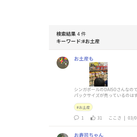
検索結果
4 件
キーワード:#お土産
お土産も
シンガポールのDAISOさんな
パックサイズが売っているのはす
お土産
1
31
ここさ
|
03/0
お寿司ちゃん