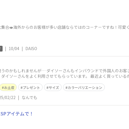
大集合🍣海外からのお客様が多い店舗ならではのコ－ナ－ですね！可愛
|
10/04
|
DAISO
F
違うのかもしれませんが… ダイソーさんもインバウンドで外国人のお客
、ダイソーさんをよく利用させてもらっています。 最近よく買っている
ので女性に男
お土産
プレゼント
サイズ
カラーバリエーション
25/02/22
|
なんでも
SPアイテムで！