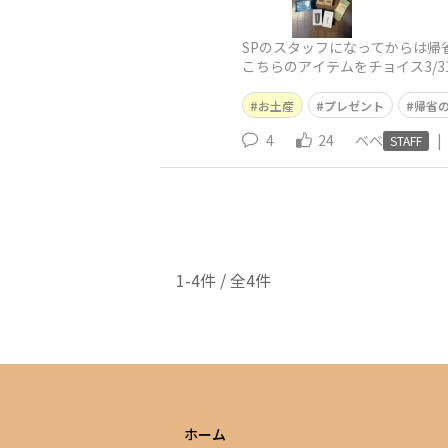
SPのスタッフになってからは帰
こちらのアイテムをチョイス3/
っても喜んでもらえます！
お土産
プレゼント
帰省
4
24
べべ
|
STAFF
1-4件 / 全4件
ホーム