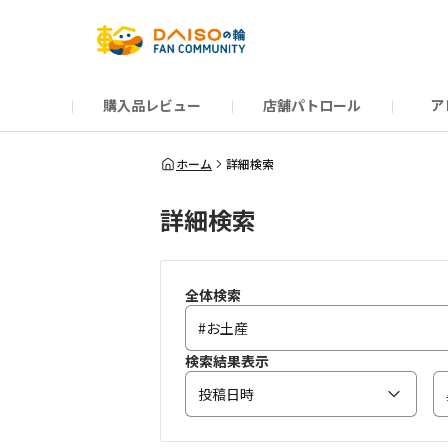
購入品レビュー
店舗パトロール
ア
だんぜんトーク
運営からのお知らせ
ーSP Blogー
プレゼントキャンペーン
1周年記念キャンペーン
公式ホームページ
知恵袋
ネットストア
教えて！DAISOの
イベント
新商品情報
DAIS
ホーム
詳細検索
詳細検索
全体検索
検索結果表示
投稿日時