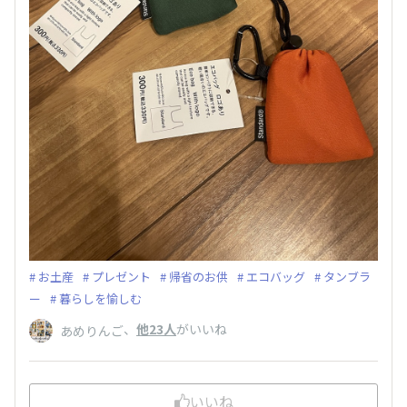
お土産
プレゼント
帰省のお供
エコバッグ
タンブラ
ー
暮らしを愉しむ
、
他23人
がいいね
あめりんご
いいね