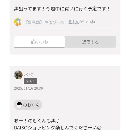
黒狙ってます！今週中に買いに行く予定です！
、
他1人
がいいね
【事務局】やまぴー🍊
いいね
返信する
べべ
STAFF
2025/01/16 20:30
のむくん
おー！のむくんも黒♪
DAISOショッピング楽しんでくださーい😊