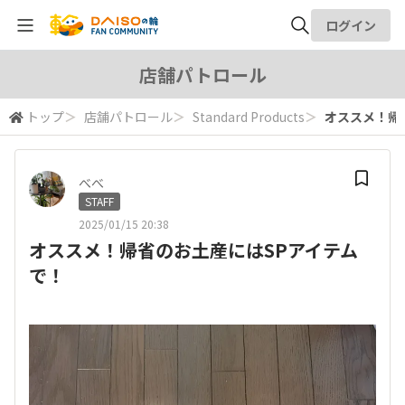
ログイン
全体検索
店舗パトロール
トップ
＞
店舗パトロール
＞
Standard Products
＞
オススメ！帰
検索
べべ
STAFF
2025/01/15 20:38
オススメ！帰省のお土産にはSPアイテム
で！