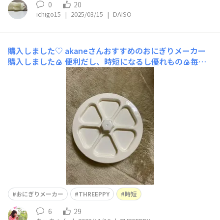
0
20
ichigo15
|
2025/03/15
|
DAISO
購入しました♡
akaneさんおすすめのおにぎりメーカー
購入しました🍙 便利だし、時短になるし優れもの🍙毎朝
愛用しています♪
おにぎりメーカー
THREEPPY
時短
6
29