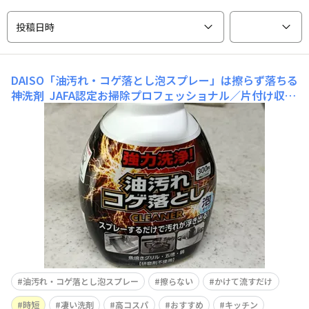
投稿日時
DAISO「油汚れ・コゲ落とし泡スプレー」は擦らず落ちる
神洗剤
JAFA認定お掃除プロフェッショナル／片付け収納
スペシャリスト視点 これまで数多くのDAISO洗剤を試し
てきた中で、本当に効果を実感できたものだけを紹介して
いる筆者が「ピカイチ」と断言したいのが、今回ご紹介す
る「油汚れ・コゲ落とし泡スプレー（330円）」。 ガスレ
ンジ
油汚れ・コゲ落とし泡スプレー
擦らない
かけて流すだけ
時短
凄い洗剤
高コスパ
おすすめ
キッチン