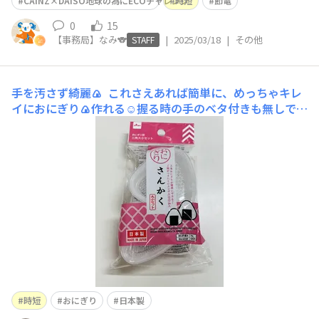
CAINZ×DAISO地球の為にECOチャレンジ
時短
節電
0
15
【事務局】なみ🐨
|
2025/03/18
|
その他
STAFF
手を汚さず綺麗🍙
これさえあれば簡単に、めっちゃキレ
イにおにぎり🍙作れる☺️握る時の手のベタ付きも無しで、
中に入れる具も入れやすい( ˙³˙)♡次から次へと作れ
る！ 最後海苔を巻く時は素手だと手がベタつくけど最後
だけだから終わったら洗えば良し✌️ 嬉しい日本製🇯🇵☺️
(米がたけーのよ…
時短
おにぎり
日本製