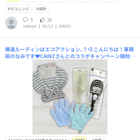
ガスレンジ
掃除
5
26
sakuya
|
01/12
|
DAISO
爆速ルーティンはエコアクション..？💨
こんにちは！事務
局のなみです🐨CAINZさんとのコラボキャンペーン開始以
来、エコって何だろう？自分は何かしているのだろうか…
と考え始めて早二週間が経ちました。 例えば、私は夜も
朝も爆速で支度を済ませたい（たくさん寝たくて、済ませ
ざるを得ない…）ので、ダイソーの"速乾"アイテムが手放
せません