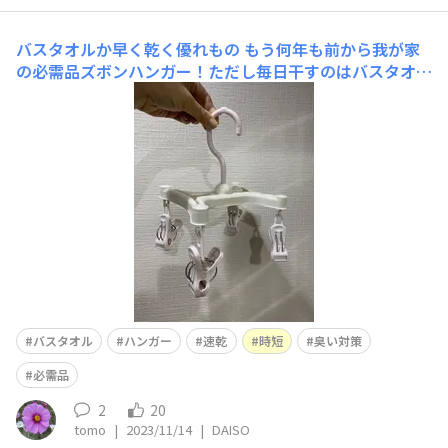
バスタオルか早く乾く優れもの
もう何年も前から我が家
の必需品ズボンハンガー！ただし毎日干すのはバスタオル
です。このハンガーに縦に干せば、かなりの時短。折りた
たんで干すのは乾きも遅いし臭いの原因にもなるの
で・・・。壊れたらショックなので常に2個ほどストック
してます。が、ほぼ壊れません、長持ち！ピンチの部分の
力も強く、濡れて重くなっ
バスタオル
ハンガー
速乾
時短
臭い対策
必需品
2
20
tomo
|
2023/11/14
|
DAISO