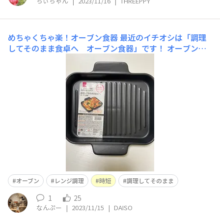
ちぃちゃん
|
2023/11/16
|
THREEPPY
めちゃくちゃ楽！オーブン食器
最近のイチオシは「調理
してそのまま食卓へ オーブン食器」です！ オーブンも
レンジもOKで使い勝手がよかった！調理してそのまま出
せるので洗い物も減ります😁とてもよかったのでリピ買
いしてきました！
オーブン
レンジ調理
時短
調理してそのまま
1
25
なんぷー
|
2023/11/15
|
DAISO