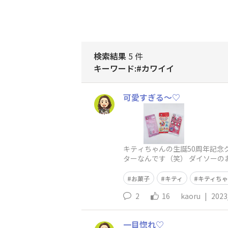
検索結果
5 件
キーワード:#カワイイ
可愛すぎる～♡
キティちゃんの生誕50周年記
ターなんです（笑） ダイソーの
トクリアステッカ
お菓子
キティ
キティちゃ
2
16
kaoru
|
2023
一目惚れ♡