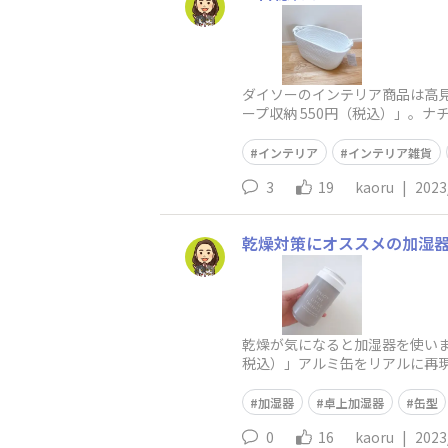
ダイソーのインテリア商品は高見
ープ収納 550円（税込）」。
インテリア
インテリア雑貨
3
19
kaoru
|
2023
乾燥対策にオススメの加湿
乾燥が気になると加湿器を使いま
税込）」アルミ缶をリアルに再
タを開けて見なくても容量が
加湿器
卓上加湿器
缶型
0
16
kaoru
|
2023