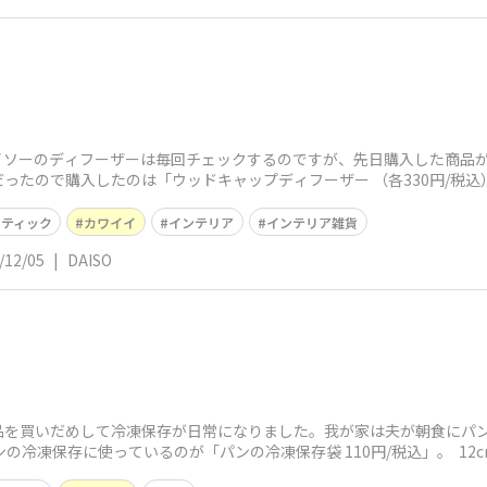
イソーのディフーザーは毎回チェックするのですが、先日購入した商品が
ったので購入したのは「ウッドキャップディフーザー （各330円/税込
スティック
カワイイ
インテリア
インテリア雑貨
/12/05
|
DAISO
品を買いだめして冷凍保存が日常になりました。我が家は夫が朝食にパ
の冷凍保存に使っているのが「パンの冷凍保存袋 110円/税込」。 12