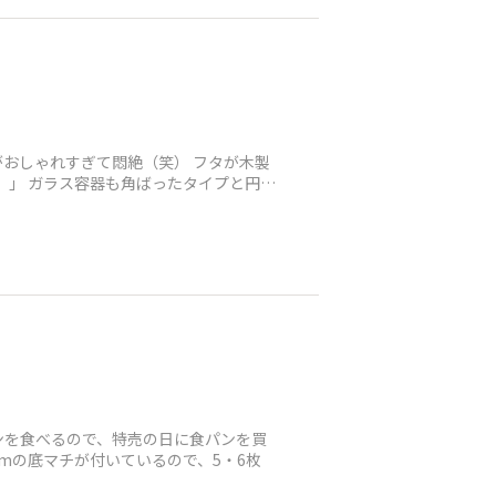
おしゃれすぎて悶絶（笑） フタが木製
）」 ガラス容器も角ばったタイプと円柱
ンを食べるので、特売の日に食パンを買
cmの底マチが付いているので、5・6枚