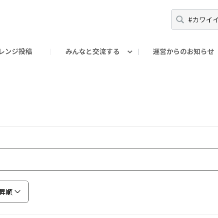
レンジ投稿
みんなと交流する
運営からのお知らせ
輪
Oの輪サークル
アンバサダー's ROOM
DAISOあんしんラボ
昇順