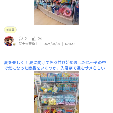
玩具
2
24
武史先輩俺！
|
2025/05/09
|
DAISO
夏を楽しく！
夏に向けて色々並び始めましたね～その中
で気になった商品をいくつか。入浴剤で進むサメらしい
😳✨普段入浴剤は使わないんですが買ったら毎日入浴剤を
入れるのが楽しくなりますね！何度でも遊べる水風船！こ
れは丸い氷を作る型でお馴染みですねバイヤーさんもお薦
めだそうです👍️なんと！マスク値下げしてます。マスク必
須