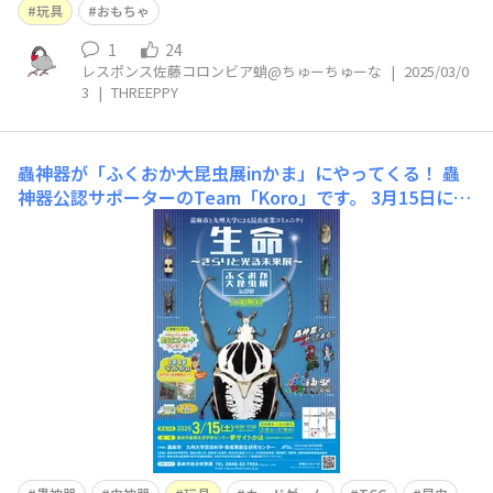
玩具
おもちゃ
1
24
レスポンス佐藤コロンビア蛸@ちゅーちゅーな
|
2025/03/0
3
|
THREEPPY
蟲神器が「ふくおか大昆虫展inかま」にやってくる！
蟲
神器公認サポーターのTeam「Koro」です。 3月15日に嘉
麻市と九州大学が主催の「ふくおか大昆虫展inかま」が開
催されます！ なんとそのメインイベントのひとつにダイ
ソーオリジナルカードゲーム「蟲神器」が採用されまし
た！ そこで福岡住みの私を中心に大分県や東京都など