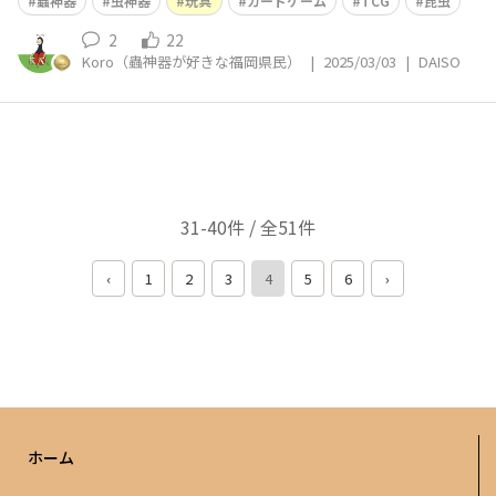
蟲神器
虫神器
玩具
カードゲーム
TCG
昆虫
2
22
Koro（蟲神器が好きな福岡県民）
|
2025/03/03
|
DAISO
31-40件 / 全51件
‹
1
2
3
4
5
6
›
ホーム