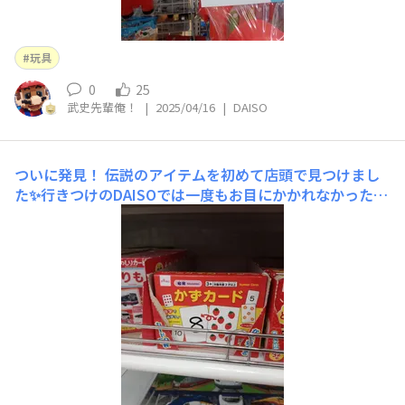
玩具
0
25
武史先輩俺！
|
2025/04/16
|
DAISO
ついに発見！
伝説のアイテムを初めて店頭で見つけまし
た✨行きつけのDAISOでは一度もお目にかかれなかったの
でとても嬉しいですね😃