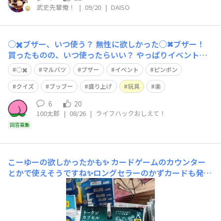
武史先輩俺！
|
09/20
|
DAISO
○✖️ブザー、いつ使う？
無性に欲しかった○✖︎ブザー！
買ったものの、いつ使ったらいい？ やっぱりイベントご
とかなーと。 皆さんなら、どんなイベント企画します
○✖️
マルバツ
ブザー
イベント
ピンポン
か？ もちろん大きなイベントはできませんが、家庭、職
場、町内、ボランティア… 皆さんの楽しい具体的アイデ
クイズ
ブッブー
盛り上げ
玩具
楽
ア募集します。 よろしくお願いします。
6
20
100太郎
|
08/26
|
ライフハックおしえて！
回答募集
こーゆーの欲しかったかも✨
カードゲームのカウンター
とかで使えそうですね✨ロングセラーのかずカードも発
見！こういうのも結構好き🤭