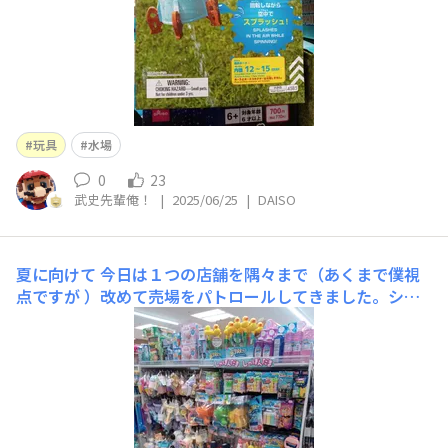
玩具
水場
0
23
武史先輩俺！
|
2025/06/25
|
DAISO
夏に向けて
今日は１つの店舗を隅々まで（あくまで僕視
点ですが ）改めて売場をパトロールしてきました。シャ
ボン玉系色々あるけど、ガトリングバブルガン！？楽しそ
う～✨そして裏側はウォーター系がびっしり😳デカブツ系
が沢山並んでるのを見るたびにDAISOはもう玩具屋さんな
のでは…🤔と思ってしまいます！消火器は面白いです