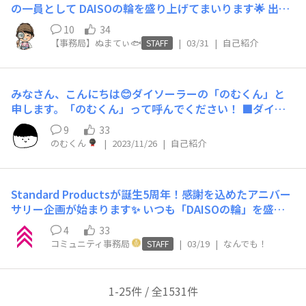
の一員として DAISOの輪を盛り上げてまいります🌟 出身
地：秋田👹 趣味：歩くこと アニメ鑑賞 ダイソー巡り
10
34
好きなこと：到来するシーズンに先立ち店頭の陳列を考え
【事務局】ぬまてぃ🐟
|
03/31
|
自己紹介
STAFF
る 新店のStandard Productsの匂いがとても好きです
（笑） 引っ越しで東京に来てまだ1ヶ月ですが、 店舗パ
トロールを通じて新天地に慣れていこうと思います。 こ
みなさん、こんにちは😊ダイソーラーの「のむくん」と
れからよろしくお願いします😊
申します。「のむくん」って呼んでください！ ■ダイソ
ーが50周年の際に「ダイソーれたことやる課」に参加し
9
33
商品開発の経験をさせていただきました。その後、コミュ
のむくん
|
2023/11/26
|
自己紹介
ニティの初期ユーザーとしてお声掛けいただき今にいたり
ます。 ▶ここをクリックして詳細を表示◀ ダイソーは僕
の生きがい、心の支えです！これからよろしくお願い致し
Standard Productsが誕生5周年！感謝を込めたアニバー
ます🙂 〜よくある質問〜 ダイソーとの出会いは？ 幼い
サリー企画が始まります✨ いつも「DAISOの輪」を盛り
頃、地元広島県の伝統芸能である「神楽」に夢中でした。
上げていただきありがとうございます！ Standard Produ
4歳の頃、地元のダイソーで神楽で使われている小道具の
4
33
ctsが誕生5周年を迎え、3月26日から感謝を込めた特別な
類似品を販売しているのを見つけ、運命的な出会いを果た
コミュニティ事務局
|
03/19
|
なんでも！
STAFF
イベントやキャンペーンを続々と展開していく予定です！
しました。 ※現在は廃盤 それは、鬼の妖術などで使う、
そして！「DAISOの輪」では、さらに特別な体験をご用意
手から飛び出す蜘蛛の糸を模した道具です。幼いながらも
しました。 人気商品が生まれる「ものづくりの現場（工
「こんなものまであるんだ」と感銘を受け、4歳の頃から
1-25件 / 全1531件
房）」を訪ねるツアーを企画中です！職人さんのこだわり
ダイソーのリピーターです。 以降、成長するにつれ、文