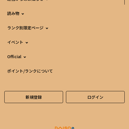
の特徴 好きなものはとことん好き、言い換えれば苦手な
ものは苦手という白黒はっきりしていると思います。より
読み物
高みを目指すため、自分には厳しいほうだと思います。目
標を定めて常に挑むように心がけています。詳しくは画像
ランク別限定ページ
をタップ ダイソーから学んだことは何ですか？ ・気にな
ったことを発見、探究、追求すること。 ・行動力 自分の
考え方を誰かに伝える機会が増えたので自信にも繋がり、
イベント
行動を起こす事ができるようになった。 ・ありがとう 創
業者さんが一番大切にしていたお言葉です。今感謝を伝え
Official
たい人が突然居なくなったら、絶対後悔すると思うので感
謝の気持ちは言葉にして伝えたいと感じました。 ・「継
ポイント/ランクについて
続」 高みを目指す前に続けていないと目指す事ができな
いので、継続することが何に置き換えても大切と学んだ。
あなたにとってダイソーは？ 「ダイソーの活力は僕の活
力です」ダイソーの新しい挑戦が僕の活力を刺激し、それ
新規登録
ログイン
が栄養素となり、ビタミンとなります。僕もダイソーのよ
うにチャレンジするぞー！！というバイタリティーをいた
だいています。 夢や目標はありますか？ 1 2 ダイソーの創
業者のヒストリーを道徳の教科書に載せること ダイソー
に入社する 投稿をチェック のむくん の投稿はこちら 一年