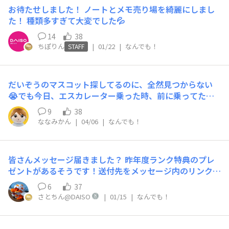
お待たせしました！ ノートとメモ売り場を綺麗にしまし
た！ 種類多すぎて大変でした💦
14
38
ちぽりん
|
01/22
|
なんでも！
STAFF
だいぞうのマスコット探してるのに、全然見つからない
😭でも今日、エスカレーター乗った時、前に乗ってた人
が付けてるの見たから、まだどこかにあると信じたい‼️も
9
38
う少し探してみよう。ちなみに明日から入院なので、退院
ななみかん
|
04/06
|
なんでも！
したら探す‼️
皆さんメッセージ届きました？ 昨年度ランク特典のプレ
ゼントがあるそうです！送付先をメッセージ内のリンクか
ら入力すれば2月中に届くようです！ うちは入力しまし
6
37
た！
さとちん@DAISO
|
01/15
|
なんでも！