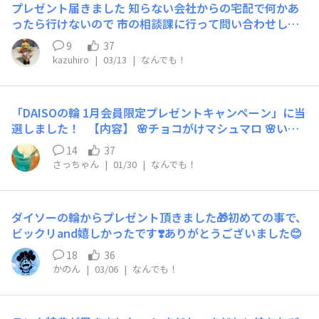
プレゼント届きました 知らない会社からの宅配で何かあ
ったら行けないので 市の相談課に行って問い合わせしま
した ダイソーやダイソーの輪からと 一言書いていて欲し
9
37
かったですね ただ楽しめるすてきな物が入っていました
kazuhiro
|
03/13
|
なんでも！
「DAISOの輪 1月会員限定プレゼントキャンペーン」に当
選しました！ 【内容】 🌸チョコがけマシュマロ 🌸いち
ごがけマシュマロ 🌸プチブロック盆栽（梅） 🌸ミニショ
14
37
ッピングバッグ 🌸アロマキャンドル（ホワイトティーの
さっちゃん
|
01/30
|
なんでも！
香り） 盛りだくさん…！自分ではあまり選ばないチョイ
スでドキドキしました💗 マシュマロは何と2種類も！チョ
コレートといちご、どちらも美味しそう…食べ比べが楽し
ダイソーの輪からプレゼント頂きました🎁初めての事で、
みです🍫🍓✨ プチブロックは、梅の盆栽が作れるみたい
ビックリand嬉しかったです❣️ありがとうございました😊
です。時間を見つけて作ってみようと思います！ ミニシ
ョッピングバッグ、小物を入れておくのに便利そうですね
18
36
😊男女どちらでも使えそうなカラーとデザインで素敵🙆‍♀️
かのん
|
03/06
|
なんでも！
アロマキャンドルはホワイトティーの香りでした🕯️紅茶の
優しい香りがして、とても癒されます🫖 事務局の皆様、
本当に素敵な企画をありがとうございます🙏