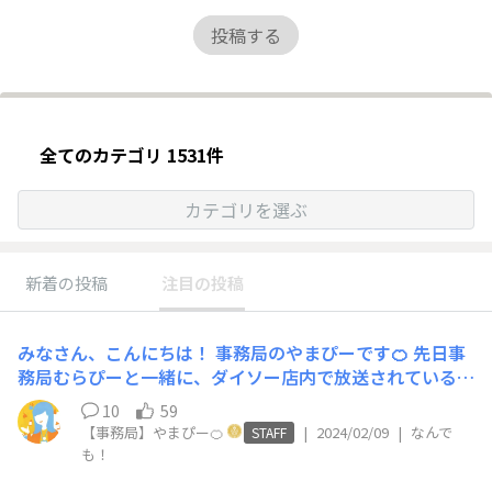
投稿する
全てのカテゴリ 1531件
カテゴリを選ぶ
新着の投稿
注目の投稿
みなさん、こんにちは！ 事務局のやまぴーです🍊 先日事
務局むらぴーと一緒に、ダイソー店内で放送されているラ
ジオ「ダイソーPresents 3時のヒロイン プチプラに恋
10
59
してる」の収録に参加してきました！ 初めてのラジオ収
【事務局】やまぴー🍊
|
2024/02/09
|
なんで
STAFF
録でとっても緊張しましたが、3時のヒロインの皆さまの
も！
お陰で楽しく終えることができました♪ （ヘッドフォン