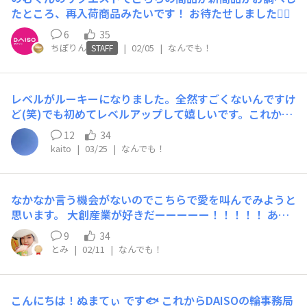
たところ、再入荷商品みたいです！ お待たせしました🙇‍♀️
6
35
ちぽりん
|
02/05
|
なんでも！
STAFF
レベルがルーキーになりました。全然すごくないんですけ
ど(笑)でも初めてレベルアップして嬉しいです。これから
もよろしくお願いします。
12
34
kaito
|
03/25
|
なんでも！
なかなか言う機会がないのでこちらで愛を叫んでみようと
思います。 大創産業が好きだーーーーー！！！！！ あ、
よかったら皆さんも是非ご一緒に。笑笑
9
34
とみ
|
02/11
|
なんでも！
こんにちは！ぬまてぃ です🐟 これからDAISOの輪事務局