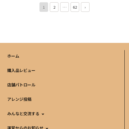
や、環境を肌で感じられる貴重な機会になりますので、ぜ
具や電気小物など多種多様なアイテムに心を奪われまし
1
2
…
62
›
ひ楽しみにお待ちくださいね♪ 🔻イベントやキャンペー
た。 ダイソーの何に魅せられているの？ ダイソーを擬人
ンの全容はこちらからチェック！ https://www.daiso-sa
化すると爆速で挑戦と進化を続ける人だと思います。頑張
ngyo.co.jp/info/news/47096
っている人は応援したくなりますし、実際僕も影響を受け
ています。ダイソーが好きになってから物事を前向きに考
えるようになりました。 ダイソーパトロールの頻度は？
ダイソーは「時間を忘れて過ごせる夢の国」まさに、「H
appy Price Paradise」なので、週1回は必ず、GWなどは
週8回ハシゴダイソーをして巡ることもあります。 のむく
ホーム
んが名づけた ダイソーラーとは？ 自分の人生にとって、
ダイソーは切っても切り離せないという、ダイソー愛が強
購入品レビュー
いダイソーマニアを超える人のこと。 何店舗巡ったこと
があるの？ ダイソーのノートに記録を記入し続けていま
店舗パトロール
す。2026年1月時点で「約190店舗」巡っています。 【全
店制覇】約100店舗の広島県 【一部】島根県・山口県・福
アレンジ投稿
岡県・長崎県・兵庫県・大阪府・神奈川県・東京都・千葉
県・ベトナム 詳しくはこちら 趣味や特技はありますか？
【スキル】マーケティングの知識少々・ドローン【趣味】
みんなと交流する
ポイ活･お菓子作り･神楽鑑賞・写真・デザイン制作と鑑
賞･ゴルフ【特技】ダイソーのセルフレジ早打ち 自分自身
運営からのお知らせ