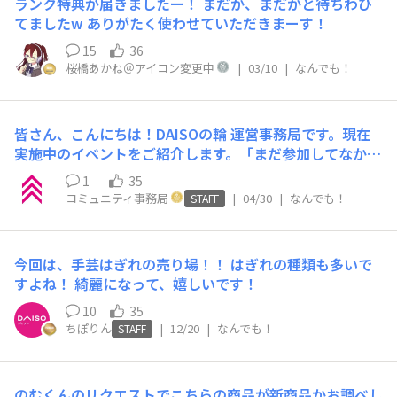
ランク特典が届きましたー！ まだか、まだかと待ちわび
てましたw ありがたく使わせていただきまーす！
15
36
桜橋あかね＠アイコン変更中
|
03/10
|
なんでも！
皆さん、こんにちは！DAISOの輪 運営事務局です。現在
実施中のイベントをご紹介します。「まだ参加してなかっ
た！」という方、今ならまだ間に合いますよ🏃💨5/10
1
35
（日）締め切り！オリジナル「UTme!」プレゼントキャ
コミュニティ事務局
|
04/30
|
なんでも！
STAFF
ンペーン👕Standard Products5周年を記念して「UNIQL
O TOKYO」様とコラボを実施中！この5周年を皆さんと一
緒に盛り上げるべく、事務局厳選デザインの「UTme!」T
今回は、手芸はぎれの売り場！！ はぎれの種類も多いで
シャツを、抽選で5名様にプレゼントいたします！🎁【応
すよね！ 綺麗になって、嬉しいです！
募方法】詳細記事を読んで、コメント欄に以下のテーマを
書き込むだけ！テーマ：「このTシャツが当たったら、ど
10
35
こへ着ていきたいですか？」👉 ご応募はこちら皆さんの
ちぽりん
|
12/20
|
なんでも！
STAFF
たくさんのご参加、お待ちしております！✨
のむくんのリクエストでこちらの商品が新商品かお調べし