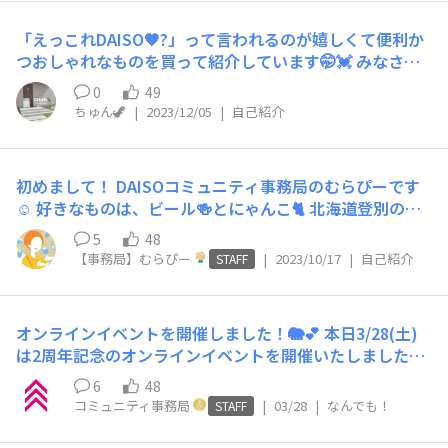
から自分の声が聴こえてきて不思議な気持ちになりまし
た・・笑） 店内の放送は2月11日（日）～2月17日（土）
「えっこれDAISO🤎?」って言われるのが嬉しくて便利か
です！ ぜひお店に立ち寄った際には聴いてみてください
つおしゃれなものを買って紹介しています🤭💓 みなさん
☺✨ また、このラジオは中国放送でも放送されています。
の収納アイディアなど見るのも楽しみですᵕ̈* よろしくお
2月11日（日）11:45～12:00で放送なので、聴ける方はこ
0
49
願いします♡
ちゅん🦖
|
2023/12/05
|
自己紹介
ちらもチェックお願いします！！！ 「聴いたよ～！」と
いう方がいましたらぜひ感想を教えてください🙏
初めまして！ DAISOコミュニティ事務局のむらぴーです
☺︎ 好きなものは、ビール🍻とにゃんこ🐈 北海道登別のわ
かさいも本舗の「鬼伝説」ビールが大好きです お家に2ニ
5
48
ャンいまして、毎日にゃんずの毛づくろいをお手伝いして
【事務局】むらぴー
|
2023/10/17
|
自己紹介
STAFF
います 好きな商品は、ハンドル野菜カッター🧅 よそ見し
ててもみじん切りができるって最高すぎません？ 皆さん
とお話できるのが楽しみです！ わくわくワイワイできる
オンラインイベントを開催しました！🐘💕 本日3/28(土)
コミュニティにしていきたいです！ どうぞよろしくお願
は2周年記念のオンラインイベントを開催いたしました！
いします
座談会やワークショップのプログラムにご参加いただいた
6
48
皆様、ありがとうございました♪ 本日の感想や作品はぜ
コミュニティ事務局
|
03/28
|
なんでも！
STAFF
ひ「アレンジ投稿」や「みんなでシェア！」にもご投稿く
ださいね✨ 本日のワークショップで作成したうちわチャ