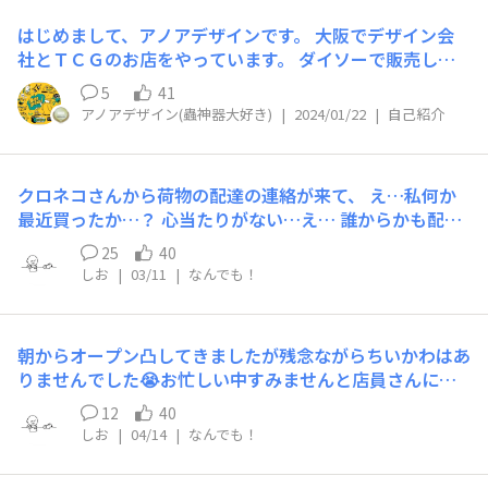
ームとビーズストラップの作り方は、来週中の公開を予定
はじめまして、アノアデザインです。 大阪でデザイン会
しております🙌お楽しみに！
社とＴＣＧのお店をやっています。 ダイソーで販売して
いる、イジンデンの漫画や、蟲神器のカードアートを担当
5
41
しています。 他にも、漫画のお仕事などもしています
アノアデザイン(蟲神器大好き)
|
2024/01/22
|
自己紹介
が、まぁそれは置いといて、ダイソーは蟲神器だけでな
く、普段からたくさん使わせてもらってます。 うちのワ
ンコもダイソーのお世話になっています。 面白い商品を
クロネコさんから荷物の配達の連絡が来て、 え…私何か
共有できたらいいなって思います。 よろしくです。
最近買ったか…？ 心当たりがない…え… 誰からかも配達
連絡には表示がない…えぇ… とめちゃくちゃ不安になっ
25
40
てて、 いざ届いた袋の依頼主見てもピンと来ない… これ
しお
|
03/11
|
なんでも！
は開けてもいいのか…サギじゃないよな… また封ができ
るように丁寧に恐る恐る開けてみると だ、だいぞ
う〜〜〜〜！！！！ ランク特典でした😂良かった〜 ライ
朝からオープン凸してきましたが残念ながらちいかわはあ
ンナップもうちではすごい助かる品ばかりで、 え？うち
りませんでした😭お忙しい中すみませんと店員さんに尋
のこと把握しすぎてない？？？となりましたが 他の方も
ねてみると店員さん「大型店や都心部の方を優先的に入荷
同じ内容だったので人気商品や汎用性のあるものを選んだ
12
40
してるからうちの店舗は発売されて3週間後とかに入って
のかな？ パッケージにだいぞうがいるとなんだかほっこ
しお
|
04/14
|
なんでも！
きたりするんですよ😣ちなみにどんな感じのラインナッ
りしますね☺️
プなんですか？」(画像見せて)私「こんな感じでかなりた