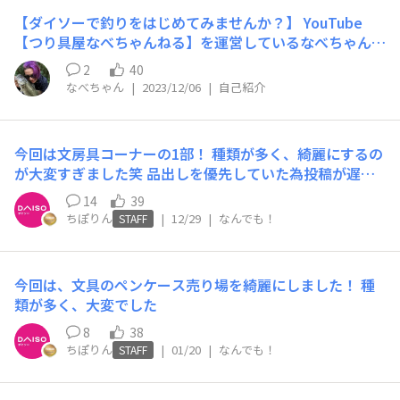
くさん種類あるんです」店員さん「わぁ可愛い〜！すごい
【ダイソーで釣りをはじめてみませんか？】 YouTube
たくさんありますね！入荷したらキャラクターの商品が集
【つり具屋なべちゃんねる】を運営しているなべちゃんで
まってるところにドーンと並べると思います」私「分かり
す！ 釣りを安く、手軽にはじめたいと言う方へ向けて
ました！気長に待ちます🥹丁寧にありがとうございます」
2
40
【ダイソー釣具ではじめる◯◯釣り】シリーズも投稿して
とすごく終始丁寧に対応してくれました🥹なので気長に待
なべちゃん
|
2023/12/06
|
自己紹介
おり、こちらが1番人気の企画です！ 最近は、ダイソー釣
ちながら都心部に出掛けたらまた探してみようかなと思い
具を使って日本一の若手バス釣り最強王者決定戦を決める
ます💭
本気のトーナメントにも出場しました！ ぜひアウトドア
今回は文房具コーナーの1部！ 種類が多く、綺麗にするの
好きな方、これから釣りを始めたいと言う方はよろしくお
が大変すぎました笑 品出しを優先していた為投稿が遅く
願いします！
なりました💦 みなさんいつもダイソーへ来店して頂き、
14
39
ありがとうございます🙇‍♀️そして、スタッフの方などいつ
ちぽりん
|
12/29
|
なんでも！
STAFF
もお疲れ様です🍵 少しずつではありますが、これからも
「売り場綺麗にしたよ」投稿は続けますので、よろしくお
願いします。
今回は、文具のペンケース売り場を綺麗にしました！ 種
類が多く、大変でした
8
38
ちぽりん
|
01/20
|
なんでも！
STAFF