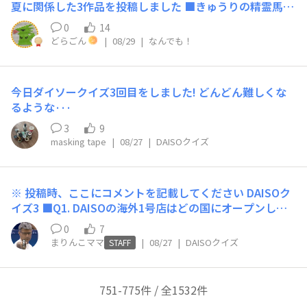
ている ■16.もしもあなたが友人へのちょっとしたプレゼ
夏に関係した3作品を投稿しました ■きゅうりの精霊馬 8
口コミをチェックしますか？ 口コミをチェックしたり、
ントをDAISOで選ぶならどちらを重視しますか？ 相手が
月といえばお盆！ という事で、お盆飾りの精霊馬(しょう
詳しい友人に意見を聞いてから買う ■14.「似たようなも
0
14
喜んでくれそうなキャラグッズやアクセサリーなど 診断
りょううま)です お盆の始まり(迎え盆)にご先祖様の霊が
の家にあるけど可愛いから欲しい！」と思える雑貨に出会
どらごん
|
08/29
|
なんでも！
お疲れさまでした！ あなたのDAISOお買い物 タイプは…
早くこちらに来られるようにと、足の速い馬がモチーフな
ったら…？ 気に入ったものはコレクション！後悔しない
「分析するオオカミ🐺」 相性バッチリのバディは▼ 統
んだとか 実はオプションパーツを追加する事で植物系ド
よう購入する ■15.あなたのDAISOでの購買傾向はどちら
率するライオン🦁 器用なアライグマ🦝 解説を読む📖
ラゴン風クリーチャーになるギミックがありますｗ → ht
に近いですか？ 気づくと面白グッズやプチプラ雑貨など
今日ダイソークイズ3回目をしました! どんどん難しくな
tps://daiso-community.daisojapan.com/announcemen
をつい買っている ■16.もしもあなたが友人へのちょっと
るような···
ts/actq2blutqlu6oby ■なすの精霊馬 こちらもお盆アイ
したプレゼントをDAISOで選ぶならどちらを重視します
テム お盆の終わり(送り盆)にご先祖様の霊がゆっくりと
3
9
か？ 相手が喜んでくれそうなキャラグッズやアクセサリ
帰れるようにと、のんびりした牛がモチーフなんだとか
masking tape
|
08/27
|
DAISOクイズ
ーなど 診断お疲れさまでした！ あなたのDAISOお買い物
なすは品種によって白いものやヘタの色が違うものなども
タイプは… 「空想好きなユニコーン🦄」 相性ばっちり
あって、ヘタの色は緑系にした方がわかりやすいのです
なバディは▼ ひらめきのカメレオン🦎 お世話好きのカン
が、日本で食品として流通しているものはだいたい実もヘ
ガルー 🦘 解説を読む📖
※ 投稿時、ここにコメントを記載してください DAISOク
タも濃い紫色なのでそのイメージを重視しました → http
イズ3 ■Q1. DAISOの海外1号店はどの国にオープンした
s://daiso-community.daisojapan.com/announcements/
でしょうか？ ■Q2. Standard Productsのアロマディフ
0
7
v8j9tzbj0by2adaw ■ソーダ味のアイスキャンディー 今
ューザー「クーベルチュール」という香りのパッケージは
まりんこママ
|
08/27
|
DAISOクイズ
STAFF
年の夏も猛暑酷暑が続いています 暑い季節に美味しいア
どれでしょう？ ■Q3. THREEPPYの商品に存在「しな
イス！ 国民的人気アイスのひとつであるガリ○リ君をイ
い」ものはどれでしょう？ ■Q4. DAISOの人気商品「お
メージした造形で、食べかけ状態やスティックの分離など
もしろ消しゴム」には、動物や食べ物の形がありますが、
751-775件 / 全1532件
も可能なギミック付きです → https://daiso-community.
その中に「いない」動物はどれでしょう？ 惜しい！🙌 4