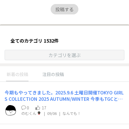
投稿する
全てのカテゴリ 1532件
カテゴリを選ぶ
新着の投稿
注目の投稿
今期もやってきました。2025.9.6 土曜日開催TOKYO GIRL
S COLLECTION 2025 AUTUMN/WINTER 今季もTGCとの
コラボ商品発売かなと目をつけてました。今季の商品も楽
0
17
しみです。 詳しくはこちらのダイソーのページから↓ htt
のむくん
|
09/06
|
なんでも！
ps://share.google/HZgtkQbIeiQ5iuHLa