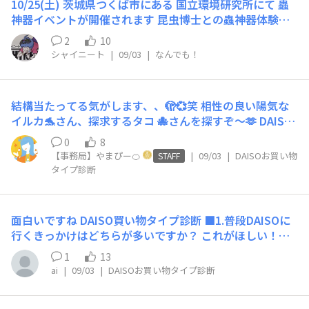
10/25(土) 茨城県つくば市にある 国立環境研究所にて 蟲
めくキャラクター雑貨や季節のアイテムに出会えたとき
神器イベントが開催されます 昆虫博士との蟲神器体験会
■5.お目当ての商品が見つからないとき、あなたはどうし
や 蟲神器バトル大会、 昆虫研究を 蟲神器と関連させて紹
ますか？ 店員さんに「〇〇はどこにありますか？」と尋
2
10
介＆展示されます その他に屋外にて自然観察、 藻類を観
ねる ■6.予定になかった商品をたまたま見つけて気に入
シャイニート
|
09/03
|
なんでも！
察するなどイベント盛りだくさん さらに、コラボ記念と
った場合、どうすることが多いですか？ 「使い道は後で
して 研究対象のフルアート仕様の プロモーションカード
考えよう！」と、とりあえずカゴに入れる ■7.似たような
が2種類貰えます https://www.nies.go.jp/biology/pr/e
商品が複数あるとき、どちらのポイントで選ぶことが多い
結構当たってる気がします、、🫣💞笑 相性の良い陽気な
v/20251026.html
ですか？ デザインや色柄を見比べて、自分の好みに一番
イルカ🐬さん、探求するタコ 🐙さんを探すぞ〜🫶 DAISO
合うものを選ぶ ■8.もしDAISOが季節限定の新シリーズ
買い物タイプ診断 ■1.普段DAISOに行くきっかけはどち
0
8
（ハロウィンや桜グッズなど）を発売したら？ 「早速チ
らが多いですか？ これがほしい！というアイテムがあり
【事務局】やまぴー🍊
|
09/03
|
DAISOお買い物
STAFF
ェック！」と新商品コーナーに直行してみる ■9.買い物
来店 ■2.お店へは基本的にどんなスタイルで行きます
タイプ診断
中、カゴに入れた商品の合計金額は気にしますか？ レジ
か？ ひとりで自分のペースで見て回るほうが気楽で好き
でのお会計時まで金額はお楽しみ ■10.購入したDAISO商
■3.DAISOに着いて最初にとる行動は？ 寄り道せず、目的
品、どんな使い方が好きですか？ その商品本来の用途ど
の商品の棚へまっすぐ向かう ■4.店内で見つけて一番ワ
面白いですね DAISO買い物タイプ診断 ■1.普段DAISOに
おりに使う ■11.買った商品を思わずシェア・おすすめし
クワクするのはどちら？ 「こんなの探してた！」という
行くきっかけはどちらが多いですか？ これがほしい！と
たくなる？ 自分が良いと思ったものを静かに日常で使う
便利アイテムに出会えたとき ■5.お目当ての商品が見つ
いうアイテムがあり来店 ■2.お店へは基本的にどんなス
タイプ ■12.DAISOへの行き方は次のどちらに近いです
からないとき、あなたはどうしますか？ 自分で探せる範
1
13
タイルで行きますか？ ひとりで自分のペースで見て回る
か？ 近くを通りかかったときなど、フラッと立ち寄るこ
ai
|
09/03
|
DAISOお買い物タイプ診断
囲でもう少し店内を探してみる ■6.予定になかった商品
ほうが気楽で好き ■3.DAISOに着いて最初にとる行動
とが多い ■13.気になる商品があったとき、購入前にレビ
をたまたま見つけて気に入った場合、どうすることが多い
は？ 寄り道せず、目的の商品の棚へまっすぐ向かう ■4.
ューや口コミをチェックしますか？ 使ってみないと分か
ですか？ 「使い道は後で考えよう！」と、とりあえずカ