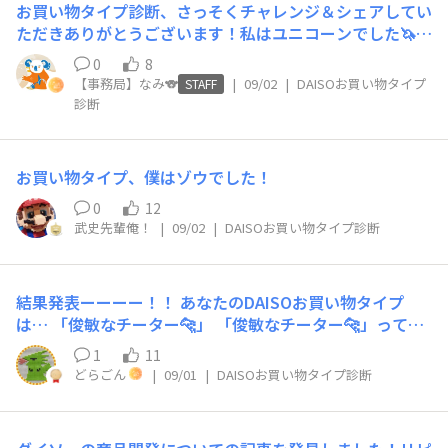
6.もしもあなたが友人へのちょっとしたプレゼントをDAI
お買い物タイプ診断、さっそくチャレンジ＆シェアしてい
口コミをチェックしたり、詳しい友人に意見を聞いてから
SOで選ぶならどちらを重視しますか？ 相手が喜んでくれ
ただきありがとうございます！私はユニコーンでした🦄✨
買う ■14.「似たようなもの家にあるけど可愛いから欲し
そうなキャラグッズやアクセサリーなど 診断お疲れさま
バディはカメレオンさん🦎とカンガルーさん🦘！ 各タイ
い！」と思える雑貨に出会ったら…？ 「持っている物で
0
8
でした！ あなたのDAISOお買い物 タイプは… 「自由なチ
プの解説ページでバディとのお買い物はこんな風に楽しめ
十分」と考えて衝動買いは控える ■15.あなたのDAISOで
【事務局】なみ🐨
|
09/02
|
DAISOお買い物タイプ
STAFF
ョウ🦋」 相性ばっちりのバディは▼ 陽気なイルカ🐬 探
るかも！というご紹介もありますので、合わせてぜひご覧
の購買傾向はどちらに近いですか？ 日用品や消耗品など
診断
求するタコ 🐙 解説を読む📖
ください♪ 解説の「#夢見るクリエイティブコレクター」
「なくては困る物」ばかり買っている ■16.もしもあなた
がかわいくてお気に入りです^^ DAISO買い物タイプ診断
が友人へのちょっとしたプレゼントをDAISOで選ぶならど
■1.普段DAISOに行くきっかけはどちらが多いですか？
ちらを重視しますか？ 相手が確実に使いそうなキッチン
お買い物タイプ、僕はゾウでした！
これがほしい！というアイテムがあり来店 ■2.お店へは
用品や消耗品など実用的なもの 診断お疲れさまでした！
基本的にどんなスタイルで行きますか？ ひとりで自分の
0
12
あなたのDAISOお買い物 タイプは… 「働き者のミツバチ
武史先輩俺！
|
09/02
|
DAISOお買い物タイプ診断
ペースで見て回るほうが気楽で好き ■3.DAISOに着いて
🐝」 相性ばっちりのバディは▼ 倹約家のリス 🐿️ 共感
最初にとる行動は？ まず新商品や目立つPOPからチェッ
するゾウ 🐘 解説を読む📖
クする ■4.店内で見つけて一番ワクワクするのはどち
ら？ ときめくキャラクター雑貨や季節のアイテムに出会
結果発表ーーーー！！ あなたのDAISOお買い物タイプ
えたとき ■5.お目当ての商品が見つからないとき、あなた
は… 「俊敏なチーター🐆」 「俊敏なチーター🐆」ってど
はどうしますか？ 自分で探せる範囲でもう少し店内を探
んなひと？ 「俊敏なチーター🐆」は、DAISOの売り場を
1
11
してみる ■6.予定になかった商品をたまたま見つけて気
自分の五感を刺激する冒険の場と捉えます。計画を立てる
どらごん
|
09/01
|
DAISOお買い物タイプ診断
に入った場合、どうすることが多いですか？ 「使い道は
よりも、「面白そう！」と感じた商品を直感的に手に取
後で考えよう！」と、とりあえずカゴに入れる ■7.似たよ
り、その場で楽しむタイプです。SNSで話題の新商品は彼
うな商品が複数あるとき、どちらのポイントで選ぶことが
らにとって、すぐに体験すべき「獲物」なのです。 相