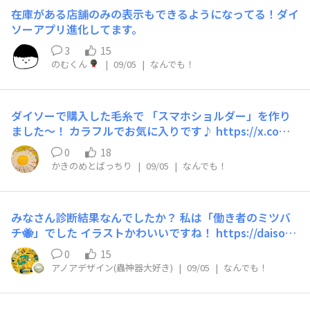
在庫がある店舗のみの表示もできるようになってる！ダイ
ソーアプリ進化してます。
3
15
のむくん
|
09/05
|
なんでも！
ダイソーで購入した毛糸で 「スマホショルダー」を作り
ました～！ カラフルでお気に入りです♪ https://x.com/f
eltyfelton
0
18
かきのめとばっちり
|
09/05
|
なんでも！
みなさん診断結果なんでしたか？ 私は「働き者のミツバ
チ🐝」でした イラストかわいいですね！ https://daiso-c
ommunity.daisojapan.com/announcements/bczasz7uf
0
15
ehjfvud
アノアデザイン(蟲神器大好き)
|
09/05
|
なんでも！