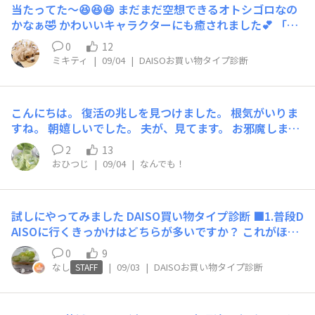
当たってた〜😆😆😆 まだまだ空想できるオトシゴロなの
かなぁ🤣 かわいいキャラクターにも癒されました💕 「ひ
らめきのカメレオン」さん、 「お世話好きのカンガル
0
12
ー」さん、 仲良くしてください。
ミキティ
|
09/04
|
DAISOお買い物タイプ診断
こんにちは。 復活の兆しを見つけました。 根気がいりま
すね。 朝嬉しいでした。 夫が、見てます。 お邪魔しまし
た。
2
13
おひつじ
|
09/04
|
なんでも！
試しにやってみました DAISO買い物タイプ診断 ■1.普段D
AISOに行くきっかけはどちらが多いですか？ これがほし
い！というアイテムがあり来店 ■2.お店へは基本的にど
0
9
んなスタイルで行きますか？ ひとりで自分のペースで見
なし
|
09/03
|
DAISOお買い物タイプ診断
STAFF
て回るほうが気楽で好き ■3.DAISOに着いて最初にとる
行動は？ 寄り道せず、目的の商品の棚へまっすぐ向かう
■4.店内で見つけて一番ワクワクするのはどちら？ とき