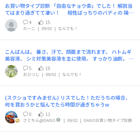
店内で見つけて一番ワクワクするのはどちら？ 「こんな
らないので、興味があれば買って試してみる ■14.「似た
ゴに入れる ■7.似たような商品が複数あるとき、どちらの
お買い物タイプ診断 「自由なチョウ🦋」でした！ 解説当
の探してた！」という便利アイテムに出会えたとき ■5.
ようなもの家にあるけど可愛いから欲しい！」と思える雑
ポイントで選ぶことが多いですか？ デザインや色柄を見
てはまり過ぎてて凄い！ 相性ばっちりのバディの 陽気
お目当ての商品が見つからないとき、あなたはどうします
貨に出会ったら…？ 気に入ったものはコレクション！後
比べて、自分の好みに一番合うものを選ぶ ■8.もしDAISO
なイルカ🐬 探求するタコ 🐙 だった皆さん！ ぜひよろしく
か？ 店員さんに「〇〇はどこにありますか？」と尋ねる
悔しないよう購入する ■15.あなたのDAISOでの購買傾向
4
15
が季節限定の新シリーズ（ハロウィンや桜グッズなど）を
お願いします🤲
■6.予定になかった商品をたまたま見つけて気に入った場
はどちらに近いですか？ 気づくと面白グッズやプチプラ
だーこ
|
09/03
|
なんでも！
発売したら？ 「必要になったら買おうかな」と、定番商
合、どうすることが多いですか？ 「本当に必要？」と一
雑貨などをつい買っている ■16.もしもあなたが友人への
品を優先する ■9.買い物中、カゴに入れた商品の合計金
度立ち止まり、購入を見送ることもある ■7.似たような商
ちょっとしたプレゼントをDAISOで選ぶならどちらを重視
額は気にしますか？ レジでのお会計時まで金額はお楽し
品が複数あるとき、どちらのポイントで選ぶことが多いで
しますか？ 相手が喜んでくれそうなキャラグッズやアク
こんばんは。 暑さ、汗で、顔面まで流れます。 ハトムギ
み ■10.購入したDAISO商品、どんな使い方が好きです
すか？ 値段や機能を見比べて、一番コスパが良く実用的
セサリーなど 診断お疲れさまでした！ あなたのDAISOお
美容液、 シミ対策美容液を主に使用。 すっかり油断。 ど
か？ その商品本来の用途どおりに使う ■11.買った商品を
なものを選ぶ ■8.もしDAISOが季節限定の新シリーズ
買い物 タイプは… 「空想好きなユニコーン🦄」 相性ば
うも、気になる程➕触りますと、言葉に変えますと、ふっ
思わずシェア・おすすめしたくなる？ お気に入りはSNS
5
10
（ハロウィンや桜グッズなど）を発売したら？ 「必要に
っちりなバディは▼ ひらめきのカメレオン🦎 お世話好き
くらした状態でした。 先日、あつさでか。 ポッカレモン
で紹介したり友達に教えたりしたい ■12.DAISOへの行き
おひつじ
|
09/02
|
なんでも！
なったら買おうかな」と、定番商品を優先する ■9.買い物
のカンガルー 🦘 解説を読む📖
購入していた方お見かけ。 シミ肌に、ビタミンCがいいと
方は次のどちらに近いですか？ 近くを通りかかったとき
中、カゴに入れた商品の合計金額は気にしますか？ 大体
若い頃聞いたような覚えあり。 昨日から洗顔後、就寝
など、フラッと立ち寄ることが多い ■13.気になる商品が
いくらになるか頭の中で計算している ■10.購入したDAIS
前、風呂上がり。 何回か、手当？ しておりました。 あり
あったとき、購入前にレビューや口コミをチェックします
O商品、どんな使い方が好きですか？ アイデアや工夫で本
(スクショですみません) リスでした！ただうちの場合、
がたいことに、早めに腫れが引いてきました。 兎に角、
か？ 使ってみないと分からないので、興味があれば買っ
来と違う使い方をするのが好き ■11.買った商品を思わず
何を買おうかと悩んでたら時間が過ぎちゃうw
太陽の光を前に信号待ち。 しばらくしてから青に。 横断
て試してみる ■14.「似たようなもの家にあるけど可愛い
シェア・おすすめしたくなる？ お気に入りはSNSで紹介
歩道も広い道路は長く。 また、シミ対策化粧水と、レモ
から欲しい！」と思える雑貨に出会ったら…？ 気に入っ
0
11
したり友達に教えたりしたい ■12.DAISOへの行き方は次
ン汁のパック。 暑さの中。 冬支度？ 自分が大切にした
たものはコレクション！後悔しないよう購入する ■15.あ
さとちん@DAISO
|
09/02
|
DAISOお買い物タイプ診断
のどちらに近いですか？ 日々の合間に行くタイミングを
ら、答えてくれます。
なたのDAISOでの購買傾向はどちらに近いですか？ 日用
決めて計画的に来店している ■13.気になる商品があった
品や消耗品など「なくては困る物」ばかり買っている ■1
とき、購入前にレビューや口コミをチェックしますか？