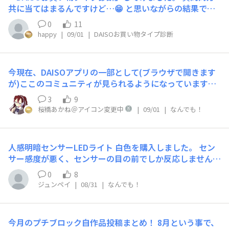
品や目立つPOPからチェックする ■4.店内で見つけて一
ることもある ■7.似たような商品が複数あるとき、どちら
共に当てはまるんですけど…😁 と思いながらの結果です
うなキャラグッズやアクセサリーなど 診断お疲れさまで
番ワクワクするのはどちら？ ときめくキャラクター雑貨
のポイントで選ぶことが多いですか？ 値段や機能を見比
🤭 DAISOさんでの買い物はプチブロック(売り場は何時も
した！ あなたのDAISOお買い物 タイプは… 「空想好きな
や季節のアイテムに出会えたとき ■5.お目当ての商品が
0
11
べて、一番コスパが良く実用的なものを選ぶ ■8.もしDAI
見に行きます)の購入がなければ会計含めて2分程度で終わ
ユニコーン🦄」 相性ばっちりなバディは▼ ひらめきの
見つからないとき、あなたはどうしますか？ 自分で探せ
happy
|
09/01
|
DAISOお買い物タイプ診断
SOが季節限定の新シリーズ（ハロウィンや桜グッズな
ります。 (当然棚替えないことが前提です)
カメレオン🦎 お世話好きのカンガルー 🦘 解説を読む📖
る範囲でもう少し店内を探してみる ■6.予定になかった
ど）を発売したら？ 「早速チェック！」と新商品コーナ
商品をたまたま見つけて気に入った場合、どうすることが
ーに直行してみる ■9.買い物中、カゴに入れた商品の合
多いですか？ 「使い道は後で考えよう！」と、とりあえ
計金額は気にしますか？ 大体いくらになるか頭の中で計
今現在、DAISOアプリの一部として(ブラウザで開きます
ずカゴに入れる ■7.似たような商品が複数あるとき、どち
算している ■10.購入したDAISO商品、どんな使い方が好
が)ここのコミュニティが見られるようになっています。
らのポイントで選ぶことが多いですか？ 値段や機能を見
きですか？ その商品本来の用途どおりに使う ■11.買った
個人的に実現してほしいと思っているのが、コミュニティ
3
9
比べて、一番コスパが良く実用的なものを選ぶ ■8.もしD
商品を思わずシェア・おすすめしたくなる？ お気に入り
の単体アプリを出して欲しいなと思っています。(投稿や
桜橋あかね＠アイコン変更中
|
09/01
|
なんでも！
AISOが季節限定の新シリーズ（ハロウィンや桜グッズな
はSNSで紹介したり友達に教えたりしたい ■12.DAISOへ
閲覧に制限をかけてもいいので) ……という、しがない一
ど）を発売したら？ 「早速チェック！」と新商品コーナ
の行き方は次のどちらに近いですか？ 日々の合間に行く
般ユーザーが呟いてみました。はい。 運営様、長時間の
ーに直行してみる ■9.買い物中、カゴに入れた商品の合
タイミングを決めて計画的に来店している ■13.気になる
メンテナンスお疲れ様でした。
計金額は気にしますか？ レジでのお会計時まで金額はお
人感明暗センサーLEDライト 白色を購入しました。 セン
商品があったとき、購入前にレビューや口コミをチェック
楽しみ ■10.購入したDAISO商品、どんな使い方が好きで
サー感度が悪く、センサーの目の前でしか反応しません。
しますか？ 使ってみないと分からないので、興味があれ
すか？ アイデアや工夫で本来と違う使い方をするのが好
以前購入した、人感明暗センサーLEDライト暖色は１メー
ば買って試してみる ■14.「似たようなもの家にあるけど
0
8
き ■11.買った商品を思わずシェア・おすすめしたくな
トル以上離れた位置からでも反応します。この違いはなん
可愛いから欲しい！」と思える雑貨に出会ったら…？ 気
ジュンペイ
|
08/31
|
なんでも！
る？ お気に入りはSNSで紹介したり友達に教えたりした
でしょうか？
に入ったものはコレクション！後悔しないよう購入する
い ■12.DAISOへの行き方は次のどちらに近いですか？
■15.あなたのDAISOでの購買傾向はどちらに近いです
日々の合間に行くタイミングを決めて計画的に来店してい
か？ 気づくと面白グッズやプチプラ雑貨などをつい買っ
今月のプチブロック自作品投稿まとめ！ 8月という事で、
る ■13.気になる商品があったとき、購入前にレビューや