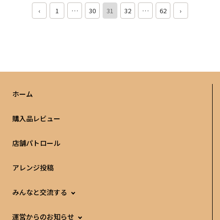
daisojapan.com/announcements/nn52wrxomda88thu
問中0問正解です DAISOクイズ３ こたえ Q1. ① Q
‹
1
…
30
31
32
…
62
›
2. ④ Q3. ② Q4. ④
ホーム
購入品レビュー
店舗パトロール
アレンジ投稿
みんなと交流する
運営からのお知らせ