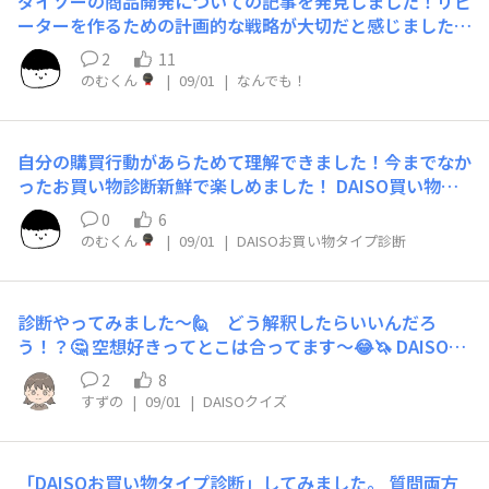
ダイソーの商品開発についての記事を発見しました！リピ
多いですか？ デザインや色柄を見比べて、自分の好みに
性ばっちりのバディは▼ 器用なアライグマ 🦝 統率するラ
ーターを作るための計画的な戦略が大切だと感じました！
一番合うものを選ぶ ■8.もしDAISOが季節限定の新シリ
イオン 🦁 https://daiso-community.daisojapan.com/an
https://article.yahoo.co.jp/detail/7fcb93a8f234702f9
ーズ（ハロウィンや桜グッズなど）を発売したら？ 「早
nouncements/03srxbkydgnxnggy これは…懐かしの動
2
11
b3c7008c7043bd5a3eeacda
速チェック！」と新商品コーナーに直行してみる ■9.買
物占い？ｗ あれは確か黒ヒョウだったような気がします
のむくん
|
09/01
|
なんでも！
い物中、カゴに入れた商品の合計金額は気にしますか？
近いタイプの動物になりましたね…ｗ
大体いくらになるか頭の中で計算している ■10.購入した
DAISO商品、どんな使い方が好きですか？ アイデアや工
自分の購買行動があらためて理解できました！今までなか
夫で本来と違う使い方をするのが好き ■11.買った商品を
ったお買い物診断新鮮で楽しめました！ DAISO買い物タ
思わずシェア・おすすめしたくなる？ お気に入りはSNS
イプ診断 ■1.普段DAISOに行くきっかけはどちらが多い
で紹介したり友達に教えたりしたい ■12.DAISOへの行き
0
6
ですか？ 宝探し感覚で、新商品や面白いグッズを見つけ
方は次のどちらに近いですか？ 近くを通りかかったとき
のむくん
|
09/01
|
DAISOお買い物タイプ診断
に来店 ■2.お店へは基本的にどんなスタイルで行きます
など、フラッと立ち寄ることが多い ■13.気になる商品が
か？ ひとりで自分のペースで見て回るほうが気楽で好き
あったとき、購入前にレビューや口コミをチェックします
■3.DAISOに着いて最初にとる行動は？ まず新商品や目
か？ 口コミをチェックしたり、詳しい友人に意見を聞い
診断やってみました～🙋 どう解釈したらいいんだろ
立つPOPからチェックする ■4.店内で見つけて一番ワク
てから買う ■14.「似たようなもの家にあるけど可愛いか
う！？🤔 空想好きってとこは合ってます～😂🦄 DAISO買
ワクするのはどちら？ 「こんなの探してた！」という便
ら欲しい！」と思える雑貨に出会ったら…？ 気に入った
い物タイプ診断 ■1.普段DAISOに行くきっかけはどちら
利アイテムに出会えたとき ■5.お目当ての商品が見つか
2
8
ものはコレクション！後悔しないよう購入する ■15.あな
が多いですか？ 宝探し感覚で、新商品や面白いグッズを
らないとき、あなたはどうしますか？ 自分で探せる範囲
すずの
|
09/01
|
DAISOクイズ
たのDAISOでの購買傾向はどちらに近いですか？ 気づく
見つけに来店 ■2.お店へは基本的にどんなスタイルで行
でもう少し店内を探してみる ■6.予定になかった商品を
と面白グッズやプチプラ雑貨などをつい買っている ■16.
きますか？ ひとりで自分のペースで見て回るほうが気楽
たまたま見つけて気に入った場合、どうすることが多いで
もしもあなたが友人へのちょっとしたプレゼントをDAISO
で好き ■3.DAISOに着いて最初にとる行動は？ まず新商
すか？ 「本当に必要？」と一度立ち止まり、購入を見送
「DAISOお買い物タイプ診断」してみました。 質問両方
で選ぶならどちらを重視しますか？ 相手が喜んでくれそ