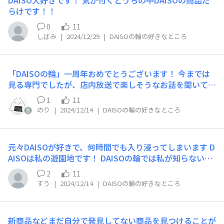
DAISO大好きです！ 気が付くとうちの中DAISOの商品だ
らけです！！
0
11
しばみ
|
2024/12/29
|
DAISOの輪の好きなところ
「DAISOの輪」一周年おめでとうございます！ 今までは
見る専門でしたが、店内放送で楽しそうなお話を聞いてぜ
ひ私も仲間に入りたい！と思い、12月から登録させてい
1
11
ただきました(^^) 登録してまだ日が浅いですが、見てい
のり
|
2024/12/14
|
DAISOの輪の好きなところ
ただけの時より、参加して皆さんとコメントで交流できる
ことが嬉しいですし、投稿を見るだけで、まるでお店に買
い物に行っているような体験ができて、とても楽しいで
元々DAISOが好きで、何時間でも入り浸ってしまいます D
す！ 日々の生活にまた楽しみが一つ増えたようで嬉しい
AISOは私の遊園地です！ DAISOの輪では私が知らない商
です(^^) 今後DAISOの輪に期待することは、今よりもっ
品や使い方を知る事ができる点が好きです！！ 投稿を見
とサークルのジャンルや種類やたくさん増えて、気軽に参
2
11
て、お店に買いに行く事も多いです
加し投稿などできたらもっと楽しくなるかな？と期待して
すう
|
2024/12/14
|
DAISOの輪の好きなところ
ます！ これからも運営頑張ってください！応援していま
す！
新商品などまだ自分で発見してない商品を見つけることが