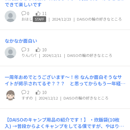
できて楽しいです
0
11
おはし
|
2024/12/23
|
DAISOの輪の好きなところ
STAFF
なかなか面白い
3
10
りんパパ
|
2024/12/11
|
DAISOの輪の好きなところ
一周年おめでとうございます～！㊗️ なんか面白そうなサ
イトが掲示されてるぞ？？？ と思ってからもう一年経過
してたことに震えております😂 ダイソーさんの商品の中
2
10
でも手芸工作インテリアメイクアウトドア……と沼がいっ
すずの
|
2024/12/12
|
DAISOの輪の好きなところ
ぱいあると思うのですが、他の沼も覗けてよりダイパトが
捗る情報を楽しませて頂いてます！🙌✨️
【DAISOのキャンプ用品の紹介です！】 ・炊飯袋(10枚
入) →普段からよくキャンプをしてる僕ですが、やはりキ