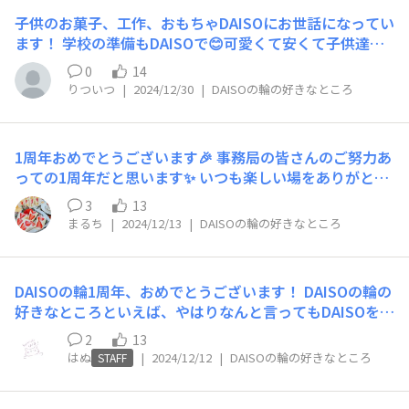
子供のお菓子、工作、おもちゃDAISOにお世話になってい
ます！ 学校の準備もDAISOで😊可愛くて安くて子供達も
喜んでいます😊
0
14
りついつ
|
2024/12/30
|
DAISOの輪の好きなところ
1周年おめでとうございます🎉 事務局の皆さんのご努力あ
っての1周年だと思います✨ いつも楽しい場をありがとう
ございます🙇 DAISOの輪の好きなところ、 ・自分の好き
3
13
を発信して、リアクションをもらえる ・他の人の投稿か
まるち
|
2024/12/13
|
DAISOの輪の好きなところ
ら、DAISOを新規開拓できる （皆さんの投稿を見て何点
購入したことか😂笑） ・事務局さんとの繋がり ・メンバ
ーの皆さんが優しい🌼 ・何より毎日このサイトをみる時
DAISOの輪1周年、おめでとうございます！ DAISOの輪の
間が好き😍！ （朝イチ暗闇でログインしてます笑） 最近
好きなところといえば、やはりなんと言ってもDAISOを好
DAISOに子供を連れて行きすぎて、 「ママが好きな歌歌
きな人たちが集まれる場所なところ！ 好きなものを好き
ってあげるね♪」 「ダイソー、ダイソー（店内放送）」
2
13
な人たちで語り合ったり、投稿を読んだり書いたりできる
「ハッピープライスパラダイス（4歳時にはプライスの発
はぬ
|
2024/12/12
|
DAISOの輪の好きなところ
STAFF
ってすごく嬉しいことだと思うんです！ たくさんの人が
音が難しいらしい笑）」 を暗記してました🤗 将来立派な
このことについて投稿されているとは思いますが、それだ
ダイソーラーになること間違いなしです😂