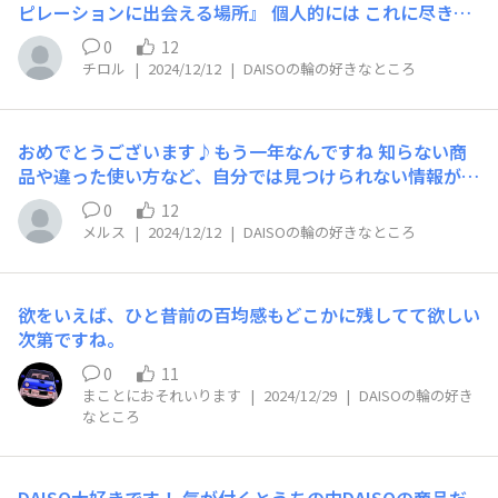
ピレーションに出会える場所』 個人的には これに尽きる
のではないかと。 なかなか普段は目に付きづらい 生活の
0
12
知恵 、 オリジナリティ溢れる使い回し方、 創意工夫に富
チロル
|
2024/12/12
|
DAISOの輪の好きなところ
んだ愛情や熱意が込もった作品 ……etc 毎回毎回 驚きと
感心で目から鱗な投稿ばかりで 良い刺激を受けておりま
す。 より良い日常を送りたい という想いが、 皆様の工夫
おめでとうございます♪もう一年なんですね 知らない商
は勿論のこと それを形にしてくれるDAISOさんの 沢山の
品や違った使い方など、自分では見つけられない情報がた
商品とで作り上げて 積み上げてきたからこそ生まれた こ
くさんあるところが気に入ってます
こはそんな場所なんだと思います。 最後になりました
0
12
が、1周年おめでとうございます。 末席の一員として これ
メルス
|
2024/12/12
|
DAISOの輪の好きなところ
からも応援しております。
欲をいえば、ひと昔前の百均感もどこかに残してて欲しい
次第ですね。
0
11
まことにおそれいります
|
2024/12/29
|
DAISOの輪の好き
なところ