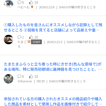
品あったんだ～と楽しめます
0
10
へむへむ
|
2024/12/16
|
DAISOの輪の好きなところ
①購入したものを皆さんにオススメしながら記録として残
せるところ ②投稿を見てると店舗によって品揃えや量が
違ってて面白いところ ③ダイソーのファンとコメント等
1
10
でやり取りできるところ(ダイソーのスタッフの方ともコ
たまご
|
2024/12/12
|
DAISOの輪の好きなとこ
STAFF
メントでやり取りできるのも珍しくで好きです)
ろ
たまたまふらっと立ち寄った時にきせき(色んな意味で)が
ある場所。特に発売初期頃に蟲神器を見つけたことと、幼
い頃に少し遠いダイソーに連れて行ってもらって、いろん
0
10
な商品に巡り会えたのは自分の中の誇りです。
SSharurun
|
09/29
|
DAISOの輪の好きなところ
参加されている方の購入されたオススメの商品紹介や購入
した商品を素材として使用し作品を画像付きで紹介してた