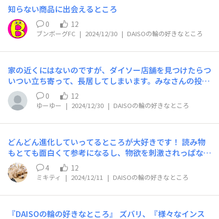
けDAISOとDAISOの輪が愛されているところなんだなって
知らない商品に出会えるところ
思います。 参加させていただいて日は浅いですが、これ
からもDAISOの輪でDAISOのことをたくさん追いかけて行
0
12
けたらいいなと思います。 今後の発展に期待です！楽し
ブンボーグFC
|
2024/12/30
|
DAISOの輪の好きなところ
みにしています！
家の近くにはないのですが、ダイソー店舗を見つけたらつ
いつい立ち寄って、長居してしまいます。みなさんの投稿
を参考にしてワクワクしながら買い物させていだたいてま
0
12
す！
ゆーゆー
|
2024/12/30
|
DAISOの輪の好きなところ
どんどん進化していってるところが大好きです！ 読み物
もとても面白くて参考になるし、物欲を刺激されっぱなし
です。 いろんな方が選ぶダイソーさん商品も拝見でき
4
12
て、自分では気づかない商品や知らなかった商品を知れた
ミキティ
|
2024/12/11
|
DAISOの輪の好きなところ
り。 何よりいつも事務局の皆さんの温かいコメントが嬉
しい〜！！ これからもずっと投稿させてもらいつつ、参
考にさせてもらいたいなと思っています。
『DAISOの輪の好きなところ』 ズバリ、『様々なインス