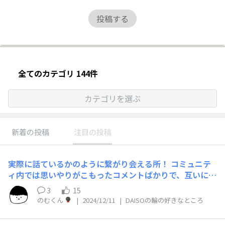
投稿する
全てのカテゴリ 144件
カテゴリを選ぶ
新着の投稿
注目の投稿
実際に話ているかのように繋がり会える所！ コミュニテ
ィ内では思いやりがこもったコメントばかりで、互いに情
報を交換し合いさらにエキスパートなダイソーラーになれ
3
15
る所！ホントに素敵なコミュニティ✨ 今後は世界中がダ
のむくん
|
2024/12/11
|
DAISOの輪の好きなところ
イソーラーで溢れることを望んでます！