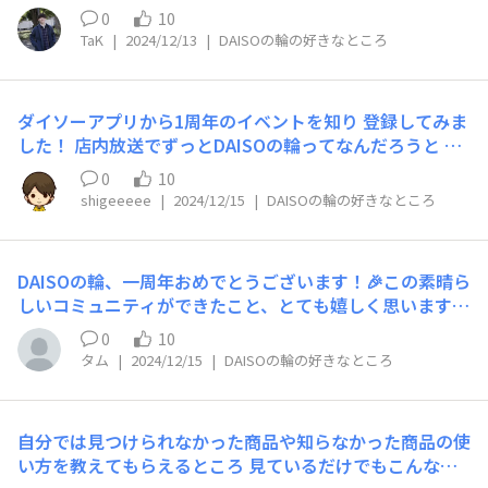
ャンプの肝となるのはご飯でございますよね！ でも、パ
0
10
ックを湯煎するのは、、飯盒は難しいよね、、そんな方に
TaK
|
2024/12/13
|
DAISOの輪の好きなところ
必見のアイテムです！ 簡単によりキャンプらしさを出し
ながらご飯を炊くことができます！！ 僕はキャンプの際
に必ず常備してます笑 でもたまには飯盒で炊いたりもし
ダイソーアプリから1周年のイベントを知り 登録してみま
ますよ((小声 以上、DAISOのキャンプ用品の紹介でした！
した！ 店内放送でずっとDAISOの輪ってなんだろうと 気
になっていましたが、こんな良い場とは知らず もっと早
0
10
く入れば良かった！ 今後いろんな方の投稿などを参考に
shigeeeee
|
2024/12/15
|
DAISOの輪の好きなところ
させていただきたいと思います！
DAISOの輪、一周年おめでとうございます！🎉この素晴ら
しいコミュニティができたこと、とても嬉しく思います。
皆さんがアイデアや商品をシェアし、お互いに支え合って
0
10
いる姿は本当に素敵です。これからも個人それぞれに見合
タム
|
2024/12/15
|
DAISOの輪の好きなところ
ったアイテムが出来て、さらに成長していけることを楽し
みにしています！引き続きよろしくお願いします！
自分では見つけられなかった商品や知らなかった商品の使
い方を教えてもらえるところ 見ているだけでもこんな商