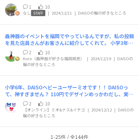
りと見ていて楽しいところです
1
10
なし
|
2024/12/11
|
DAISOの輪の好きなところ
STAFF
蟲神器のイベントを福岡でやっているんですが、私の投稿
を見た店員さんがお客さんに紹介してくれて。 小学3年生
の男の子と5歳の女の子が遊びに来てくれました！ ダイソ
2
10
ーの輪もダイソーの皆さんも大好きです❣️
Koro（蟲神器が好きな福岡県民）
|
2024/12/19
|
DAISOの
輪の好きなところ
小学6年、DAISOヘビーユーザーミオです！！ DAISOっ
て、神すぎません？ 110円でデザインめっかわだし、実用
性も兼ね備えてる。 社会科見学、DAISOに行きたいくら
2
10
いだわ DAISO歴12年です。0歳の時からDAISOのおもちゃ
【オンライン】ミオ&ナス&イチゴ
|
2024/12/12
|
DAISOの
やベビー用品 を使ってきました。DAISOさん、マジで感
輪の好きなところ
謝してます！！！ DAISO LOVE♡これからも新商品待って
ます！！
1-25件 / 全144件