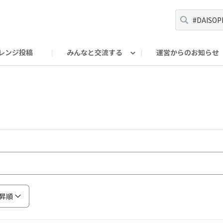
レンジ投稿
みんなと交流する
運営からのお知らせ
輪
Oの輪サークル
アンバサダー's ROOM
DAISOあんしんラボ
昇順