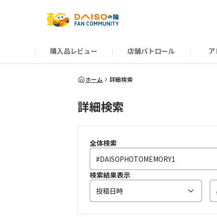
購入品レビュー
店舗パトロール
ア
だんぜんトーク
運営からのお知らせ
ーSP Blogー
プレゼントキャンペーン
1周年記念キャンペーン
公式ホームページ
知恵袋
ネットストア
教えて！DAISOの
イベント
新商品情報
DAIS
ホーム
詳細検索
詳細検索
全体検索
検索結果表示
投稿日時