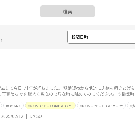
検索
投稿日時
1
が逝去して今日で1年が経ちました。 移動販売から地道に店舗を築きあげ
の写真たちです 膨大な数なので暇な時に眺めてみてください。 ※撮影
OSAKA
DAISOPHOTOMEMORY1
DAISOPHOTOMEMORY
2025/02/12
|
DAISO