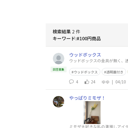
検索結果
2 件
キーワード:#100円商品
ウッドボックス
ウッドボックスの金具が無く、透
回答募集
ウッドボックス
透明蓋付き
4
24
ゆゆ
|
04/10
やっぱりミモザ！
ミモザ大好きな私の激推しアイ