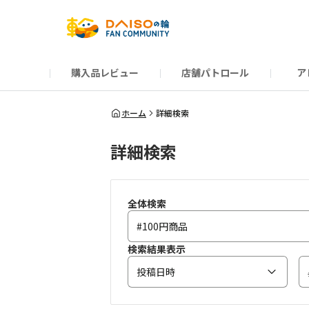
購入品レビュー
店舗パトロール
ア
だんぜんトーク
運営からのお知らせ
ーSP Blogー
プレゼントキャンペーン
1周年記念キャンペーン
公式ホームページ
知恵袋
ネットストア
教えて！DAISOの
イベント
新商品情報
DAIS
ホーム
詳細検索
詳細検索
全体検索
検索結果表示
投稿日時