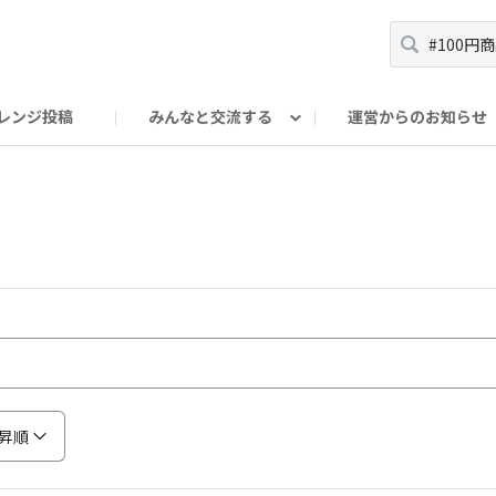
レンジ投稿
みんなと交流する
運営からのお知らせ
輪
Oの輪サークル
アンバサダー's ROOM
DAISOあんしんラボ
昇順