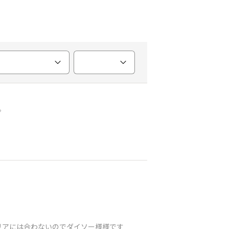
。
リアには合わないのでダイソー様様です