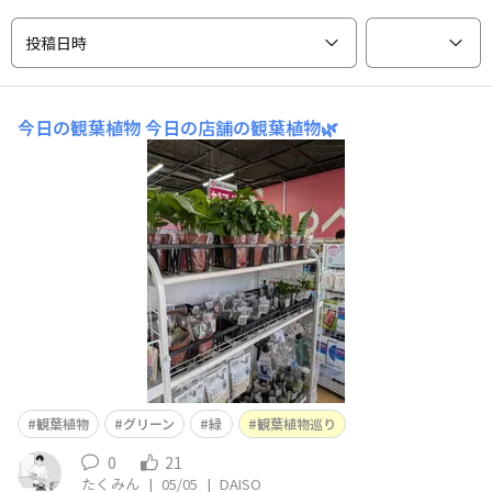
投稿日時
今日の観葉植物
今日の店舗の観葉植物🌿‬
観葉植物
グリーン
緑
観葉植物巡り
0
21
たくみん
|
05/05
|
DAISO