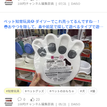
100均チャンネル編集部員
|
07/21
|
DAISO
ペット知育玩具🐶
ダイソーでこれ売ってるんですね…！
😳おやつを隠して、鼻や前足で探して遊べるタイプで遊び
ながら早食い防止にも良さそう✨気になってるけど、これ
って猫🐱も遊べるんですかね？🥹実家のわんこ🐶にプレ
ゼントもいいかなぁと思ってます🎁使ってる人いたら感想
聞きたいです！
知育玩具
ペットグッズ
ペットのおもちゃ
犬
猫
0
23
100均チャンネル編集部員
|
05/21
|
DAISO