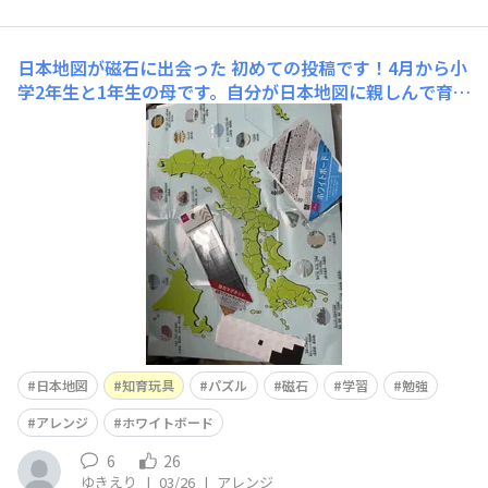
日本地図が磁石に出会った
初めての投稿です！4月から小
学2年生と1年生の母です。自分が日本地図に親しんで育っ
たので、こどもたちにも親しんでほしいと色々探していま
したら、なんとダイソーにあるではないですか！しかもレ
ベルが分かれている！くぅ〜やりますね！ということでや
らせてみたところ、ズレる。いらいらする。と短気な息
子、不穏な空
日本地図
知育玩具
パズル
磁石
学習
勉強
アレンジ
ホワイトボード
6
26
ゆきえり
|
03/26
|
アレンジ