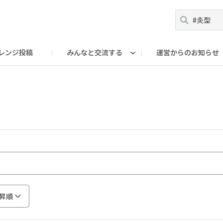
レンジ投稿
みんなと交流する
運営からのお知らせ
輪
Oの輪サークル
アンバサダー's ROOM
DAISOあんしんラボ
昇順