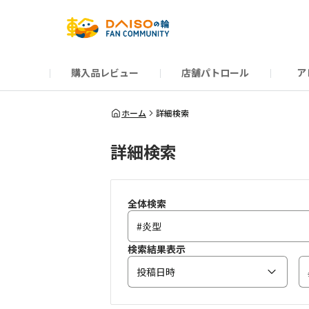
購入品レビュー
店舗パトロール
ア
だんぜんトーク
運営からのお知らせ
ーSP Blogー
プレゼントキャンペーン
1周年記念キャンペーン
公式ホームページ
知恵袋
ネットストア
教えて！DAISOの
イベント
新商品情報
DAIS
ホーム
詳細検索
詳細検索
全体検索
検索結果表示
投稿日時