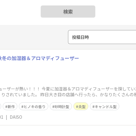
検索
投稿日時
年秋冬の加湿器＆アロマディフューザー
フューザーが熱い！！！ 今夏に加湿器＆アロマディフューザーを探して
くりされていました。 昨日大き目の店舗へ行ったら、かなりたくさんの
新作
ヒノキの香り
砂時計型
炎型
キャンドル型
01
|
DAISO