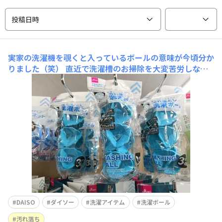
投稿日時
実家の洗濯機を覗くと入っているボールの意味が今頃分か
りました（笑）
直近で洗濯槽のお掃除を大変苦労しなが
らやったため、普段はあまり行かない洗濯アイテムのコー
ナーへ。実家の洗濯機にいつも入っている変な形のボール
が気になってはいましたが（姉が買って入れている）、今
日商品をいくつか見てやっと意味が分かりました（笑）お
恥ずかしい(/ω＼)洗濯の際に一緒に入れておくことで、衣
DAISO
ダイソー
洗濯アイテム
洗濯ボール
汚れ落ち