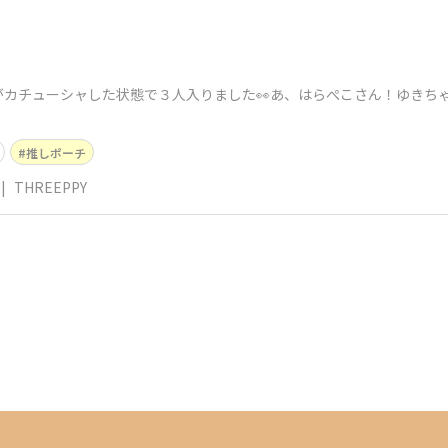
がカチューシャした状態で３人入りました👀あ、はらぺこさん！ゆきち
推しポーチ
|
THREEPPY