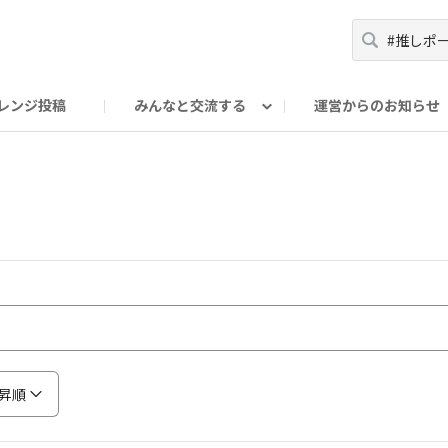
レンジ投稿
みんなと交流する
運営からのお知らせ
輪
Oの輪サークル
アンバサダー's ROOM
DAISOあんしんラボ
昇順