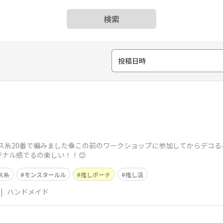
検索
投稿日時
ス糸20番で編みました🧶この前のワークショップに参加してからデコ
ナル感でるの楽しい！！😊
ス糸
モンスタールル
推しポーチ
推し活
|
ハンドメイド