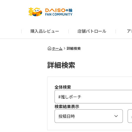
購入品レビュー
店舗パトロール
ア
だんぜんトーク
運営からのお知らせ
ーSP Blogー
プレゼントキャンペーン
1周年記念キャンペーン
公式ホームページ
知恵袋
ネットストア
教えて！DAISOの
イベント
新商品情報
DAIS
ホーム
詳細検索
詳細検索
全体検索
検索結果表示
投稿日時