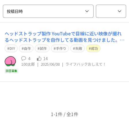
投稿日時
ヘッドストラップ製作
YouTubeで目線に近い映像が撮れ
るヘッドストラップを自作してる動画を見つけました。
ダイソーのヘアバンドと吸盤式の携帯固定台で実際作った
DIY
自作
試作
手作り
失敗
成功
ら上手く固定できませんでした。市販でヘッドストラップ
が売っているとは分かっていても作ってみるのが楽しく
4
14
100太郎
|
2025/06/08
|
ライフハックおしえて！
て… おでこに携帯を固定するのにオススメのダイソー商
品はあ
回答募集
1-1件 / 全1件