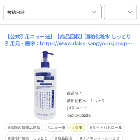
投稿日時
【公式引用ニュー速】【商品回収】酒粕化粧水 しっとり
引用元・画像：https://www.daiso-sangyo.co.jp/wp-co
ntent/uploads/2026/02/c5a2151b7c4ae629fe89eb994
fff494d.pdf重要な情報が飛び込んできました。スタプロ
で発売されている「酒粕化粧水 しっとり」に、「
話題の新商品速報
ニュー速
引用
サイトパトロール
酒粕化粧水 しっとり
商品回収
ノノキシノール－１０