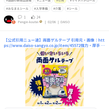
話題の新商品速報
ニュー速
引用
サイトパトロール
おなまえシール
入学準備
介護
シール
1
24
Pengin-koutei
|
02/06
|
DAISO
【公式引用ニュー速】両面ゲルテープ
引用元・画像：htt
ps://www.daiso-sangyo.co.jp/item/45572強力・厚手 ら
しいです。記憶が正しければ、ワニの模様のやつが0.8m
だから、こっちのほうがお得なのかも？ 防災にぜひ…