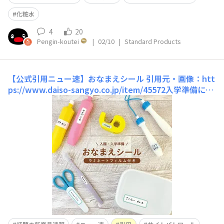
化粧水
4
20
Pengin-koutei
|
02/10
|
Standard Products
【公式引用ニュー速】おなまえシール
引用元・画像：htt
ps://www.daiso-sangyo.co.jp/item/45572入学準備にぴ
ったり！小さそうなので鉛筆やペンにも貼れそうです
ね！ 介護にも使えるそうです。 BOXやケースに貼って、
仕分けとかにも使えそうですね。