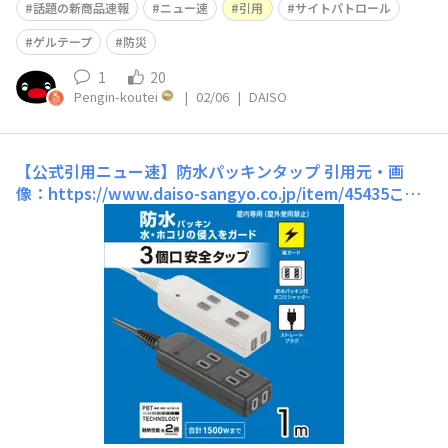
話題の新商品速報
ニュー速
引用
サイトパトロール
ゲルテープ
防災
1
20
Pengin-koutei
|
02/06
|
DAISO
【公式引用ニュー速】防水パッキンタップ
引用元・画
像：https://www.daiso-sangyo.co.jp/item/45435こち
らも防災対策ですね。ホコリが原因の火災を防ぐことがで
きそうです(^^)雷耐性ついているので、パソコンとかも大
丈夫なのかな？？ ぜひ、テレビの裏のホコリが溜まりや
すい場所に…