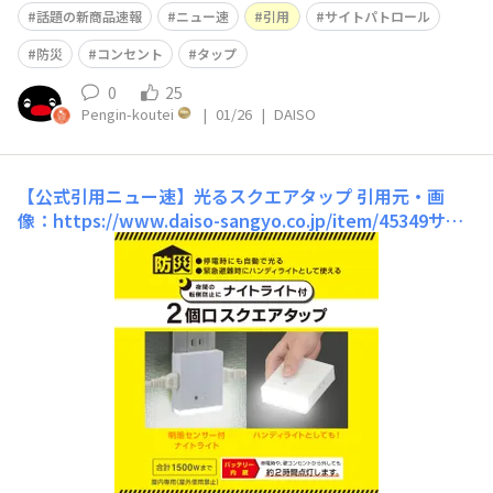
話題の新商品速報
ニュー速
引用
サイトパトロール
防災
コンセント
タップ
0
25
Pengin-koutei
|
01/26
|
DAISO
【公式引用ニュー速】光るスクエアタップ
引用元・画
像：https://www.daiso-sangyo.co.jp/item/45349サイ
トパトロール始めました… コンセント増やせて、自動点
灯ライトになって、懐中電灯にもなって、、一石三鳥です
ね！！ 取り付けには注意が必要らしいです。 寝室や廊下