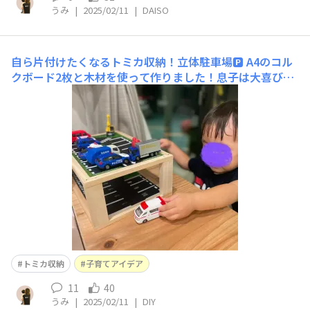
うみ
|
2025/02/11
|
DAISO
自ら片付けたくなるトミカ収納！立体駐車場🅿️
A4のコル
クボード2枚と木材を使って作りました！息子は大喜び
で、収納としてではなく、ここで遊ぶようになりました
☺️ Instagramに詳細載せているので、気になる方は遊び
に来てください♪
トミカ収納
子育てアイデア
11
40
うみ
|
2025/02/11
|
DIY