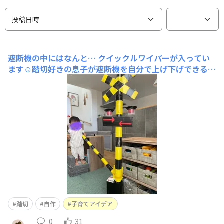
投稿日時
遮断機の中にはなんと…
クイックルワイパーが入ってい
ます☺️踏切好きの息子が遮断機を自分で上げ下げできるよ
うに考えて、DAISOへ走りました♪
踏切
自作
子育てアイデア
0
31