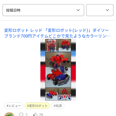
投稿日時
変形ロボット レッド
「変形ロボット(レッド)」ダイソー
ブランド700円アイテムどこかで見たようなカラーリング
(笑)のロボットで、バギータイプの自動車にトランスフォ
ーム(変形)できますロボット形態で高さ約18cm、700円
という高額アイテムならではのボリュームがあります塗装
部分は顔のみでかなり限定的、自動車形態の窓なども
レビュー
変形ロボット
玩具
2
29